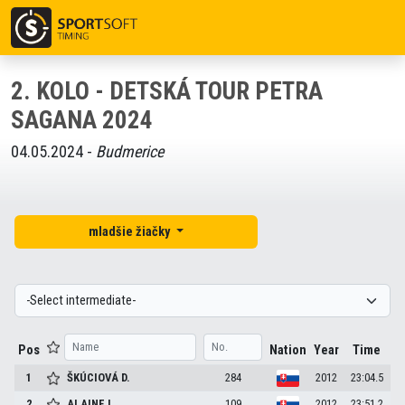
2. KOLO - DETSKÁ TOUR PETRA
SAGANA 2024
04.05.2024 -
Budmerice
mladšie žiačky
Pos
Nation
Year
Time
1
ŠKÚCIOVÁ
D.
284
2012
23:04.5
2
ALAINE
L.
109
2012
23:51.2