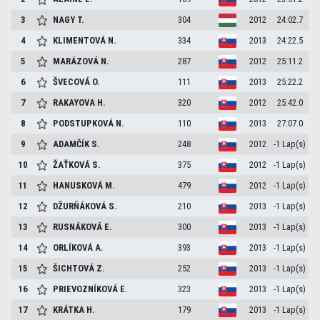
3
NAGY
T.
304
2012
24:02.7
4
KLIMENTOVÁ
N.
334
2013
24:22.5
5
MARÁZOVÁ
N.
287
2012
25:11.2
6
ŠVECOVÁ
O.
111
2013
25:22.2
7
RAKAYOVA
H.
320
2012
25:42.0
8
PODSTUPKOVÁ
N.
110
2013
27:07.0
9
ADAMČÍK
S.
248
2012
-1 Lap(s)
10
ŽAŤKOVÁ
S.
375
2012
-1 Lap(s)
11
HANUSKOVÁ
M.
479
2012
-1 Lap(s)
12
DŽURŇÁKOVÁ
S.
210
2013
-1 Lap(s)
13
RUSNÁKOVÁ
E.
300
2013
-1 Lap(s)
14
ORLÍKOVÁ
A.
393
2013
-1 Lap(s)
15
ŠICHTOVÁ
Z.
252
2013
-1 Lap(s)
16
PRIEVOZNÍKOVÁ
E.
323
2013
-1 Lap(s)
17
KRÁTKA
H.
179
2013
-1 Lap(s)