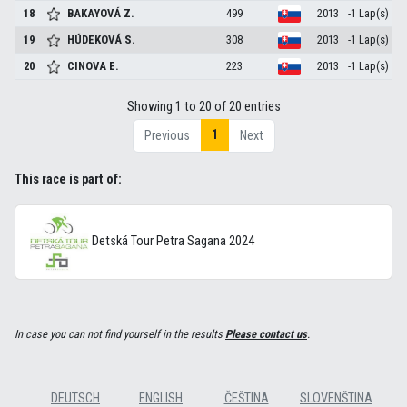
18
BAKAYOVÁ
Z.
499
2013
-1 Lap(s)
19
HÚDEKOVÁ
S.
308
2013
-1 Lap(s)
20
CINOVA
E.
223
2013
-1 Lap(s)
Showing 1 to 20 of 20 entries
1
Previous
Next
This race is part of:
Detská Tour Petra Sagana 2024
In case you can not find yourself in the results
Please contact us
.
DEUTSCH
ENGLISH
ČEŠTINA
SLOVENŠTINA