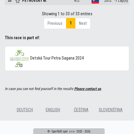
33
PETROVSKÝ
M.
412
2012
-1 Lap(s)
Showing 1 to 33 of 33 entries
1
Previous
Next
This race is part of:
Detská Tour Petra Sagana 2024
In case you can not find yourself in the results
Please contact us
.
DEUTSCH
ENGLISH
ČEŠTINA
SLOVENŠTINA
© - SportSoft spol. s r.o - 2023 - 2026