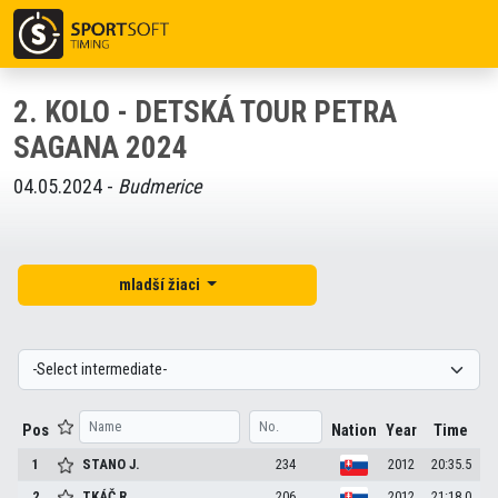
2. KOLO - DETSKÁ TOUR PETRA
SAGANA 2024
04.05.2024 -
Budmerice
mladší žiaci
Pos
Nation
Year
Time
1
STANO
J.
234
2012
20:35.5
2
TKÁČ
R.
206
2012
21:18.0