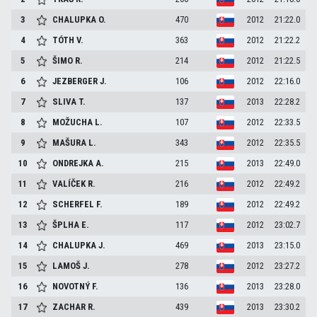
3
CHALUPKA
O.
470
2012
21:22.0
4
TÓTH
V.
363
2012
21:22.2
5
ŠIMO
R.
214
2012
21:22.5
6
JEZBERGER
J.
106
2012
22:16.0
7
SLIVA
T.
137
2013
22:28.2
8
MOŽUCHA
L.
107
2012
22:33.5
9
MAŠURA
L.
343
2012
22:35.5
10
ONDREJKA
A.
215
2013
22:49.0
11
VALÍČEK
R.
216
2012
22:49.2
12
SCHERFEL
F.
189
2012
22:49.2
13
ŠPLHA
E.
117
2012
23:02.7
14
CHALUPKA
J.
469
2013
23:15.0
15
LAMOŠ
J.
278
2012
23:27.2
16
NOVOTNÝ
F.
136
2013
23:28.0
17
ZACHAR
R.
439
2013
23:30.2