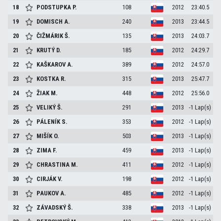
18
PODSTUPKA
P.
108
2012
23:40.5
19
DOMISCH
A.
240
2013
23:44.5
20
ČIŽMÁRIK
Š.
135
2013
24:03.7
21
KRUTÝ
D.
185
2012
24:29.7
22
KAŠKAROV
A.
389
2012
24:57.0
23
KOSTKA
R.
315
2013
25:47.7
24
ŽIAK
M.
448
2012
25:56.0
25
VELIKÝ
Š.
291
2013
-1 Lap(s)
26
PÁLENÍK
S.
353
2012
-1 Lap(s)
27
MIŠÍK
O.
503
2013
-1 Lap(s)
28
ZIMA
F.
459
2013
-1 Lap(s)
29
CHRASTINA
M.
411
2012
-1 Lap(s)
30
CIRJÁK
V.
198
2012
-1 Lap(s)
31
PAUKOV
A.
485
2012
-1 Lap(s)
32
ZÁVADSKÝ
Š.
338
2013
-1 Lap(s)