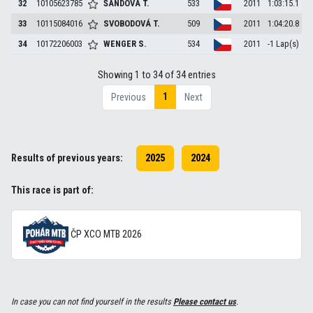
32
10105623785
ŠANDOVÁ
T.
533
2011
1:03:15.1
33
10115084016
SVOBODOVÁ
T.
509
2011
1:04:20.8
34
10172206003
WENGER
S.
534
2011
-1 Lap(s)
Showing 1 to 34 of 34 entries
1
Previous
Next
Results of previous years:
2025
2024
This race is part of:
ČP XCO MTB 2026
In case you can not find yourself in the results
Please contact us
.