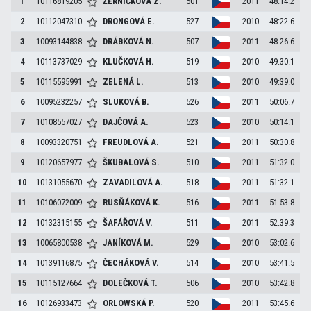
1
10116819205
ŽERNÍČKOVÁ
Z.
501
2011
48:14.2
2
10112047310
DRONGOVÁ
E.
527
2010
48:22.6
3
10093144838
DRÁBKOVÁ
N.
507
2011
48:26.6
4
10113737029
KLUČKOVÁ
H.
519
2010
49:30.1
5
10115595991
ZELENÁ
L.
513
2010
49:39.0
6
10095232257
SLUKOVÁ
B.
526
2011
50:06.7
7
10108557027
DAJČOVÁ
A.
523
2010
50:14.1
8
10093320751
FREUDLOVÁ
A.
521
2011
50:30.8
9
10120657977
ŠKUBALOVÁ
S.
510
2011
51:32.0
10
10131055670
ZAVADILOVÁ
A.
518
2011
51:32.1
11
10106072009
RUSŇÁKOVÁ
K.
516
2011
51:53.8
12
10132315155
ŠAFÁŘOVÁ
V.
511
2011
52:39.3
13
10065800538
JANÍKOVÁ
M.
529
2010
53:02.6
14
10139116875
ČECHÁKOVÁ
V.
514
2010
53:41.5
15
10115127664
DOLEČKOVÁ
T.
506
2010
53:42.8
16
10126933473
ORLOWSKÁ
P.
520
2011
53:45.6