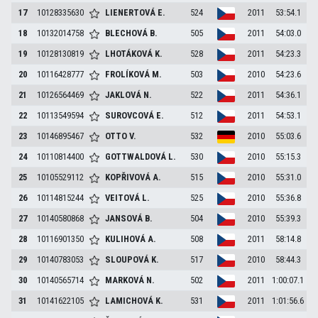
17
10128335630
LIENERTOVÁ
E.
524
2011
53:54.1
18
10132014758
BLECHOVÁ
B.
505
2011
54:03.0
19
10128130819
LHOTÁKOVÁ
K.
528
2011
54:23.3
20
10116428777
FROLÍKOVÁ
M.
503
2010
54:23.6
21
10126564469
JAKLOVÁ
N.
522
2011
54:36.1
22
10113549594
SUROVCOVÁ
E.
512
2011
54:53.1
23
10146895467
OTTO
V.
532
2010
55:03.6
24
10110814400
GOTTWALDOVÁ
L.
530
2010
55:15.3
25
10105529112
KOPŘIVOVÁ
A.
515
2010
55:31.0
26
10114815244
VEITOVÁ
L.
525
2010
55:36.8
27
10140580868
JANSOVÁ
B.
504
2010
55:39.3
28
10116901350
KULIHOVÁ
A.
508
2011
58:14.8
29
10140783053
SLOUPOVÁ
K.
517
2010
58:44.3
30
10140565714
MARKOVÁ
N.
502
2011
1:00:07.1
31
10141622105
LAMICHOVÁ
K.
531
2011
1:01:56.6