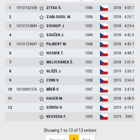
1
10151162558
ZITKA
S.
1046
2018
4:05.7
2
ZABLOUDIL
M.
1056
2018
4:20.7
3
10151510849
SOUKUP
J.
1053
2018
4:29.4
4
SOUČEK
J.
1049
2018
4:42.4
5
10151724047
PAJKERT
M.
1048
2018
4:43.7
6
HUSNÍK
T.
1054
2018
4:48.7
7
MELICHÁREK
Š.
1051
2018
5:01.4
8
HLŮŽE
J.
1052
2019
5:30.7
9
CVRK
V.
1058
2019
5:34.4
10
10150931576
BŘEŇ
V.
1047
2018
5:47.8
11
HAUER
M.
1057
2018
6:08.9
12
GÖRÖG
H.
1055
2019
6:19.2
NESVEDA
F.
1050
2019
DNS
Showing 1 to 13 of 13 entries