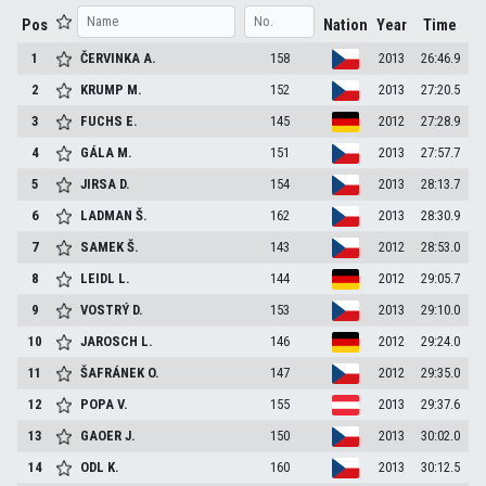
Pos
Nation
Year
Time
1
ČERVINKA
A.
158
2013
26:46.9
2
KRUMP
M.
152
2013
27:20.5
3
FUCHS
E.
145
2012
27:28.9
4
GÁLA
M.
151
2013
27:57.7
5
JIRSA
D.
154
2013
28:13.7
6
LADMAN
Š.
162
2013
28:30.9
7
SAMEK
Š.
143
2012
28:53.0
8
LEIDL
L.
144
2012
29:05.7
9
VOSTRÝ
D.
153
2013
29:10.0
10
JAROSCH
L.
146
2012
29:24.0
11
ŠAFRÁNEK
O.
147
2012
29:35.0
12
POPA
V.
155
2013
29:37.6
13
GAOER
J.
150
2013
30:02.0
14
ODL
K.
160
2013
30:12.5