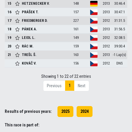
15
HETZENECKER
V.
148
2013
30:46.4
16
PRÁŠEK
T.
157
2013
30:47.1
17
FRIEDBERGER
D.
227
2012
31:31.5
18
PÁNEK
A.
161
2013
31:56.5
19
LEIDL
L.
149
2012
32:08.5
20
RÁC
M.
159
2012
39:00.4
21
TREŠL
Š.
163
2013
-1 Lap(s)
KOVÁČ
V.
156
2012
DNS
Showing 1 to 22 of 22 entries
1
Previous
Next
Results of previous years:
2025
2024
This race is part of: