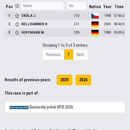
Pos
Nation
Year
Time
1
SKÁLA
J.
210
1998
57:46.0
2
KELLHAMMER
H.
211
2003
58:40.8
3
HOFFMANN
M.
209
1989
59:09.6
Showing 1 to 3 of 3 entries
1
Previous
Next
Results of previous years:
2025
2024
This race is part of:
Šumavský pohár MTB 2026