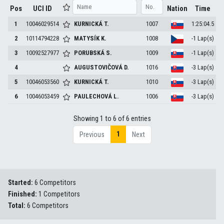
Pos
UCI ID
Nation
Time
1
10046029514
KURNICKÁ
T.
1007
1:25:04.5
2
10114794228
MATYSÍK
K.
1008
-1 Lap(s)
3
10092527977
PORUBSKÁ
S.
1009
-1 Lap(s)
4
AUGUSTOVIČOVÁ
D.
1016
-3 Lap(s)
5
10046053560
KURNICKÁ
T.
1010
-3 Lap(s)
6
10046053459
PAULECHOVÁ
L.
1006
-3 Lap(s)
Showing 1 to 6 of 6 entries
1
Previous
Next
Started:
6 Competitors
Finished:
1 Competitors
Total:
6 Competitors