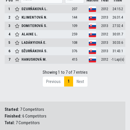
Pos
Nation
Year
Time
1
DZURŇÁKOVÁ
L.
207
2012
24:15.2
2
KLIMENTOVÁ
N.
144
2013
26:31.4
3
DOMITEROVÁ
S.
109
2013
27:32.4
4
ALAINE
L.
259
2012
30:01.7
5
LADÁNYIOVÁ
E.
108
2013
30:33.6
6
DŽURŇÁKOVÁ
S.
376
2013
31:43.1
7
HANUSKOVÁ
M.
415
2012
-1 Lap(s)
Showing 1 to 7 of 7 entries
1
Previous
Next
Started:
7 Competitors
Finished:
6 Competitors
Total:
7 Competitors