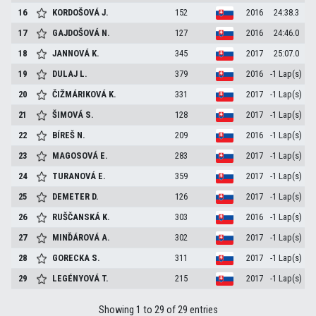
16
KORDOŠOVÁ
J.
152
2016
24:38.3
17
GAJDOŠOVÁ
N.
127
2016
24:46.0
18
JANNOVÁ
K.
345
2017
25:07.0
19
DULAJ
L.
379
2016
-1 Lap(s)
20
ČIŽMÁRIKOVÁ
K.
331
2017
-1 Lap(s)
21
ŠIMOVÁ
S.
128
2017
-1 Lap(s)
22
BÍREŠ
N.
209
2016
-1 Lap(s)
23
MAGOSOVÁ
E.
283
2017
-1 Lap(s)
24
TURANOVÁ
E.
359
2017
-1 Lap(s)
25
DEMETER
D.
126
2017
-1 Lap(s)
26
RUŠČANSKÁ
K.
303
2016
-1 Lap(s)
27
MINĎÁROVÁ
A.
302
2017
-1 Lap(s)
28
GORECKA
S.
311
2017
-1 Lap(s)
29
LEGÉNYOVÁ
T.
215
2017
-1 Lap(s)
Showing 1 to 29 of 29 entries