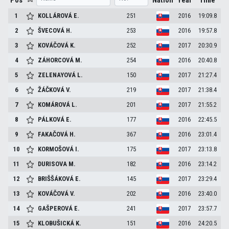
Pos
Nation
Year
Time
1
KOLLÁROVÁ
E.
251
2016
19:09.8
2
ŠVECOVÁ
H.
253
2016
19:57.8
3
KOVÁČOVÁ
K.
252
2017
20:30.9
4
ZÁHORCOVÁ
M.
254
2016
20:40.8
5
ZELENAYOVÁ
L.
150
2017
21:27.4
6
ŽÁČKOVÁ
V.
219
2017
21:38.4
7
KOMÁROVÁ
L.
201
2017
21:55.2
8
PÁLKOVÁ
E.
177
2016
22:45.5
9
FAKAČOVÁ
H.
367
2016
23:01.4
10
KORMOŠOVÁ
I.
175
2017
23:13.8
11
DURISOVA
M.
182
2016
23:14.2
12
BRIŠŠÁKOVÁ
E.
145
2017
23:29.4
13
KOVÁČOVÁ
V.
202
2016
23:40.0
14
GAŠPEROVÁ
E.
241
2017
23:57.7
15
KLOBUŠICKÁ
K.
151
2016
24:20.5