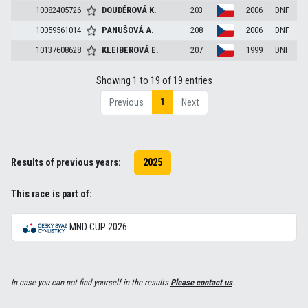
10082405726
DOUDĚROVÁ
K.
203
2006
DNF
10059561014
PANUŠOVÁ
A.
208
2006
DNF
10137608628
KLEIBEROVÁ
E.
207
1999
DNF
Showing 1 to 19 of 19 entries
1
Previous
Next
Results of previous years:
2025
This race is part of:
MND CUP 2026
In case you can not find yourself in the results
Please contact us
.