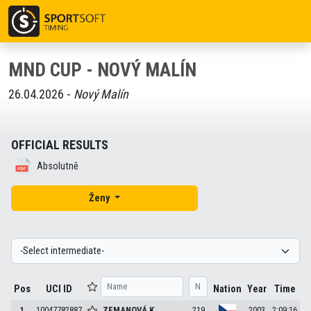
MND CUP - NOVÝ MALÍN
26.04.2026 -
Nový Malín
OFFICIAL RESULTS
Absolutně
Ženy
Pos
UCI ID
Nation
Year
Time
1
10047782887
ZEMANOVÁ
K.
219
2003
2:09:16