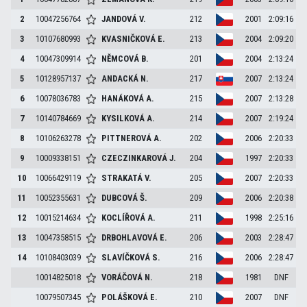
2
10047256764
JANDOVÁ
V.
212
2001
2:09:16
3
10107680993
KVASNIČKOVÁ
E.
213
2004
2:09:20
4
10047309914
NĚMCOVÁ
B.
201
2004
2:13:24
5
10128957137
ANDACKÁ
N.
217
2007
2:13:24
6
10078036783
HANÁKOVÁ
A.
215
2007
2:13:28
7
10140784669
KYSILKOVÁ
A.
214
2007
2:19:24
8
10106263278
PITTNEROVÁ
A.
202
2006
2:20:33
9
10009338151
CZECZINKAROVÁ
J.
204
1997
2:20:33
10
10066429119
STRAKATÁ
V.
205
2007
2:20:33
11
10052355631
DUBCOVÁ
Š.
209
2006
2:20:38
12
10015214634
KOCLÍŘOVÁ
A.
211
1998
2:25:16
13
10047358515
DRBOHLAVOVÁ
E.
206
2003
2:28:47
14
10108403039
SLAVÍČKOVÁ
S.
216
2006
2:28:47
10014825018
VORÁČOVÁ
N.
218
1981
DNF
10079507345
POLÁŠKOVÁ
E.
210
2007
DNF