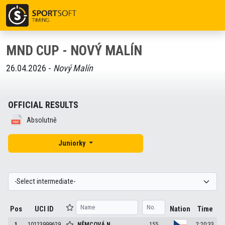
MND CUP - NOVÝ MALÍN
26.04.2026 -
Nový Malín
OFFICIAL RESULTS
Absolutně
Juniorky
Pos
UCI ID
Nation
Time
1
10123999629
NĚMCOVÁ
N.
155
2:20:33