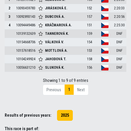
2
10093459783
JIRÁSKOVÁ
E.
152
2:20:33
3
10092893143
DUBCOVÁ
A.
157
2:20:56
4
10094449486
KRÁČMAROVÁ
A.
151
2:25:30
10139132639
TANNEROVÁ
K.
159
DNF
10154668706
VÁLKOVÁ
V.
154
DNF
10157618516
MOTTLOVÁ
A.
153
DNF
10104249924
JAHODOVÁ
T.
158
DNF
10056631210
SLUKOVÁ
K.
156
DNF
Showing 1 to 9 of 9 entries
1
Previous
Next
Results of previous years:
2025
This race is part of: