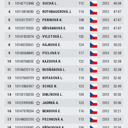
3
10142712848
SUCHÁ
L.
113
2012
46:04
4
10115818283
ROTHBAUEROVÁ
J.
114
2012
47:47
5
10120172977
PERINOVÁ
K.
108
2012
47:47
6
10120170553
KŘIVÁNKOVÁ
E.
109
2012
47:47
7
10141920074
VYLETOVÁ
L.
102
2012
50:16
8
10140250361
HÁJKOVÁ
E.
124
2013
50:20
9
10140568845
PÍCLOVÁ
V.
117
2013
52:38
10
10140768202
KAZDOVÁ
R.
122
2013
52:38
11
10106072110
RUSŇÁKOVÁ
L.
112
2012
52:38
12
10137609739
KOTASOVÁ
L.
110
2012
52:42
13
10113863937
SCHEE
N.
125
2012
52:49
14
10153150250
DIBLÍKOVÁ
L.
104
2013
53:03
15
10123995383
JADRNÁ
A.
120
2012
53:06
16
10147978534
BENDOVÁ
E.
116
2012
53:21
17
10148055730
PECHKOVÁ
A.
115
2013
53:24
18
10162350092
PŘÍHODOVÁ
K.
106
2013
55:36