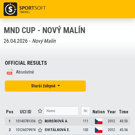
MND CUP - NOVÝ MALÍN
26.04.2026 -
Nový Malín
OFFICIAL RESULTS
Absolutně
Starší žákyně
Pos
UCI ID
Nation
Year
Time
1
10140781336
BURSÍKOVÁ
A.
111
2012
45:53
2
10126079974
SVITÁLKOVÁ
E.
103
2012
45:56