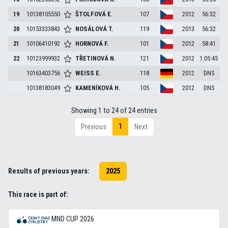
19
10138105550
ŠTOLFOVÁ
E.
107
2012
56:32
20
10153333843
NOSÁLOVÁ
T.
119
2013
56:32
21
10106410192
HORNOVÁ
F.
101
2012
58:41
22
10123999932
TŘETINOVÁ
N.
121
2012
1:05:45
10163403756
WEISS
E.
118
2012
DNS
10138183049
KAMENÍKOVÁ
H.
105
2012
DNS
Showing 1 to 24 of 24 entries
1
Previous
Next
Results of previous years:
2025
This race is part of:
MND CUP 2026