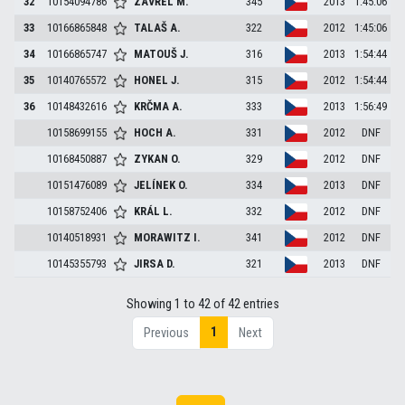
32
10154094786
ZAVŘEL
M.
345
2013
1:45:06
33
10166865848
TALAŠ
A.
322
2012
1:45:06
34
10166865747
MATOUŠ
J.
316
2013
1:54:44
35
10140765572
HONEL
J.
315
2012
1:54:44
36
10148432616
KRČMA
A.
333
2013
1:56:49
10158699155
HOCH
A.
331
2012
DNF
10168450887
ZYKAN
O.
329
2012
DNF
10151476089
JELÍNEK
O.
334
2013
DNF
10158752406
KRÁL
L.
332
2012
DNF
10140518931
MORAWITZ
I.
341
2012
DNF
10145355793
JIRSA
D.
321
2013
DNF
Showing 1 to 42 of 42 entries
1
Previous
Next