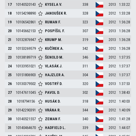
17
10140520143
KYSELA
V.
338
2013
1:33:22
18
10154298890
JANOUŠEK
R.
328
2012
1:33:28
19
10106542861
RUMAN
F.
323
2012
1:36:28
20
10145662153
POSPÍŠIL
F.
307
2013
1:36:28
21
10132876947
KRUMP
M.
319
2013
1:36:28
22
10153269579
KUČÍREK
A.
342
2012
1:36:28
23
10138189719
ŠENOLD
M.
346
2012
1:37:35
24
10133951021
VLASÁK
J.
311
2012
1:37:37
25
10151806903
HAJZLER
A.
304
2012
1:37:37
26
10130379502
VOSTRÝ
D.
320
2013
1:37:53
27
10147611045
PAVOL
D.
302
2012
1:38:43
28
1018794156
HUSÁK
D.
318
2012
1:40:03
29
10142290391
VRÁNA
R.
344
2012
1:40:09
30
10140521557
ZEMAN
F.
340
2012
1:41:28
31
10140464670
HADFIELD
L.
339
2012
1:44:07