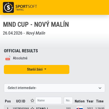
MND CUP - NOVÝ MALÍN
26.04.2026 -
Nový Malín
OFFICIAL RESULTS
Absolutně
Starší žáci
Pos
UCI ID
Nation
Year
Time
1
10078045069
STANO
J.
335
2012
1:29:00