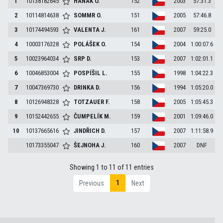
1
10138182645
HANÁK
O.
152
2003
57:31.3
2
10114814638
SOMMR
O.
151
2005
57:46.8
3
10174494593
VALENTA
J.
161
2007
59:25.0
4
10003176328
POLÁŠEK
O.
154
2004
1:00:07.6
5
10023964034
SRP
D.
153
2007
1:02:01.1
6
10046853004
POSPÍŠIL
L.
155
1998
1:04:22.3
7
10047369730
DRINKA
D.
156
1994
1:05:20.0
8
10126948328
TOTZAUER
F.
158
2005
1:05:45.3
9
10152442655
ČUMPELÍK
M.
159
2001
1:09:46.0
10
10137665616
JINDŘICH
D.
157
2007
1:11:58.9
10173355047
ŠEJNOHA
J.
160
2007
DNF
Showing 1 to 11 of 11 entries
1
Previous
Next