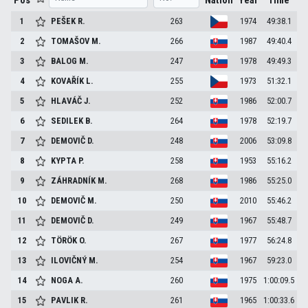
Pos
Nation
Year
Time
1
PEŠEK
R.
263
1974
49:38.1
2
TOMAŠOV
M.
266
1987
49:40.4
3
BALOG
M.
247
1978
49:49.3
4
KOVAŘÍK
L.
255
1973
51:32.1
5
HLAVÁČ
J.
252
1986
52:00.7
6
SEDILEK
B.
264
1978
52:19.7
7
DEMOVIČ
D.
248
2006
53:09.8
8
KYPTA
P.
258
1953
55:16.2
9
ZÁHRADNÍK
M.
268
1986
55:25.0
10
DEMOVIČ
M.
250
2010
55:46.2
11
DEMOVIČ
D.
249
1967
55:48.7
12
TÖRÖK
O.
267
1977
56:24.8
13
ILOVIČNÝ
M.
254
1967
59:23.0
14
NOGA
A.
260
1975
1:00:09.5
15
PAVLIK
R.
261
1965
1:00:33.6