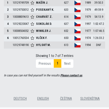
1
10129749709
MAŠÍN
J.
627
1989
39:50.3
2
10129750012
POSEKANÝ
K.
633
1979
49:59.9
3
10008839613
CHARVÁT
Z.
614
1979
54:13.9
4
10129220047
SOKOLÁK
D.
637
1997
1:02:47.2
5
10008504052
WINKLER
J.
652
1977
1:07:46.5
6
10012760534
VLČEK
F.
650
1974
1:26:33.2
10129748190
HYLSKÝ
M.
613
1994
DNF
Showing 1 to 7 of 7 entries
1
Previous
Next
In case you can not find yourself in the results
Please contact us
.
DEUTSCH
ENGLISH
ČEŠTINA
SLOVENŠTINA