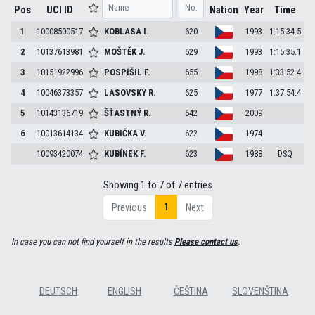
Pos
UCI ID
Nation
Year
Time
1
10008500517
KOBLASA
I.
620
1993
1:15:34.5
2
10137613981
MOŠTĚK
J.
629
1993
1:15:35.1
3
10151922996
POSPÍŠIL
F.
655
1998
1:33:52.4
4
10046373357
LASOVSKY
R.
625
1977
1:37:54.4
5
10143136719
ŠŤASTNÝ
R.
642
2009
6
10013614134
KUBIČKA
V.
622
1974
10093420074
KUBÍNEK
F.
623
1988
DSQ
Showing 1 to 7 of 7 entries
1
Previous
Next
In case you can not find yourself in the results
Please contact us
.
DEUTSCH
ENGLISH
ČEŠTINA
SLOVENŠTINA