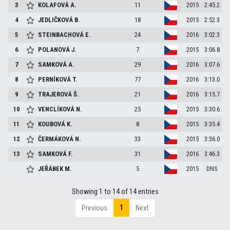
3
KOLAFOVÁ
A.
11
2015
2:45.2
4
JEDLIČKOVÁ
B.
18
2015
2:52.3
5
STEINBACHOVÁ
E.
24
2016
3:02.3
6
POLANOVÁ
J.
7
2015
3:06.8
7
SAMKOVÁ
A.
29
2016
3:07.6
8
PERNÍKOVÁ
T.
77
2016
3:13.0
9
TRAJEROVÁ
Š.
21
2016
3:15.7
10
VENCLÍKOVÁ
N.
25
2015
3:30.6
11
KOUBOVÁ
K.
8
2015
3:35.4
12
ČERMÁKOVÁ
N.
33
2015
3:36.0
13
SAMKOVÁ
F.
31
2016
3:46.3
JEŘÁBEK
M.
5
2015
DNS
Showing 1 to 14 of 14 entries
1
Previous
Next