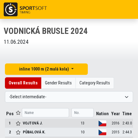
VODNICKÁ BRUSLE 2024
11.06.2024
inline 1000 m (2 malá kola)
Overall Results
Gender Results
Category Results
Pos
Nation
Year
Time
1
VOJTOVÁ
J.
13
2016
2:43.0
2
PŮBALOVÁ
K.
10
2015
2:44.3