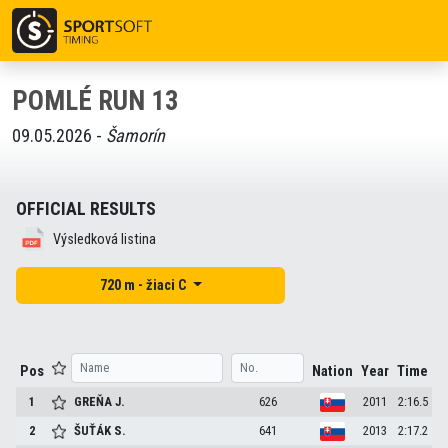
POMLÉ RUN 13
09.05.2026 -
Šamorín
OFFICIAL RESULTS
Výsledková listina
720 m - žiaci C
Pos
Nation
Year
Time
1
GREŇA
J.
626
2011
2:16.5
2
ŠUŤÁK
S.
641
2013
2:17.2