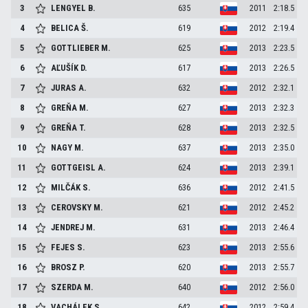
3
LENGYEL
B.
635
2011
2:18.5
4
BELICA
Š.
619
2012
2:19.4
5
GOTTLIEBER
M.
625
2013
2:23.5
6
AĽUŠÍK
D.
617
2013
2:26.5
7
JURAS
A.
632
2012
2:32.1
8
GREŇA
M.
627
2013
2:32.3
9
GREŇA
T.
628
2013
2:32.5
10
NAGY
M.
637
2013
2:35.0
11
GOTTGEISL
A.
624
2013
2:39.1
12
MILČÁK
S.
636
2012
2:41.5
13
CEROVSKY
M.
621
2012
2:45.2
14
JENDREJ
M.
631
2013
2:46.4
15
FEJES
S.
623
2013
2:55.6
16
BROSZ
P.
620
2013
2:55.7
17
SZERDA
M.
640
2012
2:56.0
18
VACHÁLEK
S.
642
2012
2:59.4