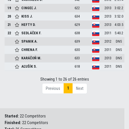
19
CINGEĽ
J.
622
2013
3:02.2
20
KISS
J.
634
2013
3:52.0
21
HEFTY
D.
629
2013
4:03.5
22
SEDLÁČEK
F.
638
2011
5:40.2
SPANIK
A.
639
2012
DNS
CHRENA
F.
630
2011
DNS
KARÁČOŇ
M.
633
2013
DNS
AĽUŠÍK
S.
618
2011
DNS
Showing 1 to 26 of 26 entries
1
Previous
Next
Started:
22 Competitors
Finished:
22 Competitors