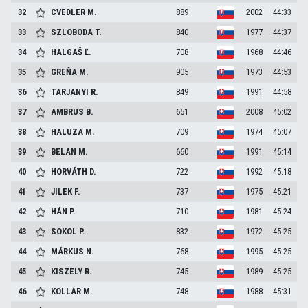
32
CVEDLER
M.
889
2002
44:33
33
SZLOBODA
T.
840
1977
44:37
34
HALGAŠ
Ľ.
708
1968
44:46
35
GREŇA
M.
905
1973
44:53
36
TARJANYI
R.
849
1991
44:58
37
AMBRUS
B.
651
2008
45:02
38
HALUZA
M.
709
1974
45:07
39
BELAN
M.
660
1991
45:14
40
HORVÁTH
D.
722
1992
45:18
41
JILEK
F.
737
1975
45:21
42
HÁN
P.
710
1981
45:24
43
SOKOL
P.
832
1972
45:25
44
MÁRKUS
N.
768
1995
45:25
45
KISZELY
R.
745
1989
45:25
46
KOLLÁR
M.
748
1988
45:31