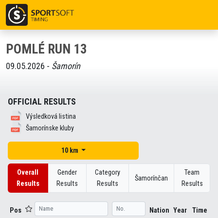
POMLÉ RUN 13
09.05.2026 -
Šamorín
OFFICIAL RESULTS
Výsledková listina
Šamorínske kluby
10 km
Overall
Gender
Category
Team
Šamorínčan
Results
Results
Results
Results
Pos
Nation
Year
Time