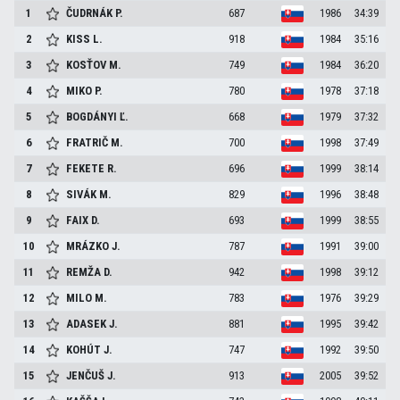
1
ČUDRNÁK
P.
687
1986
34:39
2
KISS
L.
918
1984
35:16
3
KOSŤOV
M.
749
1984
36:20
4
MIKO
P.
780
1978
37:18
5
BOGDÁNYI
Ľ.
668
1979
37:32
6
FRATRIČ
M.
700
1998
37:49
7
FEKETE
R.
696
1999
38:14
8
SIVÁK
M.
829
1996
38:48
9
FAIX
D.
693
1999
38:55
10
MRÁZKO
J.
787
1991
39:00
11
REMŽA
D.
942
1998
39:12
12
MILO
M.
783
1976
39:29
13
ADASEK
J.
881
1995
39:42
14
KOHÚT
J.
747
1992
39:50
15
JENČUŠ
J.
913
2005
39:52