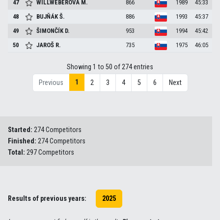
47
WILLWEBEROVA
M.
866
1989
45:33
48
BUJŇÁK
Š.
886
1993
45:37
49
ŠIMONČÍK
D.
953
1994
45:42
50
JAROŠ
R.
735
1975
46:05
Showing 1 to 50 of 274 entries
1
Previous
2
3
4
5
6
Next
Started:
274 Competitors
Finished:
274 Competitors
Total:
297 Competitors
Results of previous years:
2025