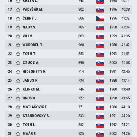
16
KAŠŠA
L.
743
1998
40:11
17
PADYŠÁK
M.
802
1996
40:38
18
ČERNÝ
J.
686
1996
41:32
19
NAGY
V.
785
1958
41:34
20
VILIM
L.
863
1999
41:35
21
WOROBEL
T.
960
1980
41:42
22
TÓTH
T.
853
1993
41:53
23
CZUCZ
A.
890
2005
41:58
24
HIDEGHETY
R.
714
1991
42:45
25
JANUS
R.
734
1988
43:14
26
KLINKO
M.
746
1980
43:40
27
HROŠ
D.
727
1998
43:55
28
MATIAŠOVIČ
Ľ.
771
1986
44:10
29
STANKOVSKÝ
S.
833
1991
44:20
30
TÓTH
L.
852
1992
44:21
31
MAÁR
F.
925
2002
44:26