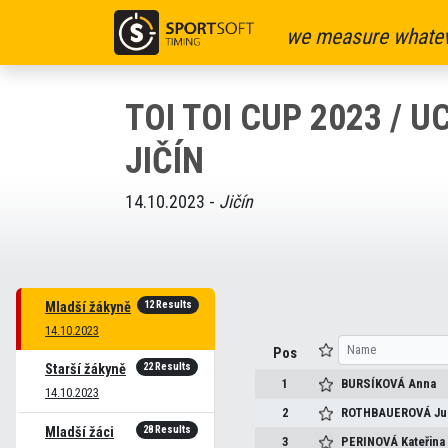
we measure whatev
TOI TOI CUP 2023 / UC
JIČÍN
14.10.2023 -
Jičín
12 Results
Mladší žákyně
14.10.2023
Pos
22 Results
Starší žákyně
1
BURSÍKOVÁ
Anna
14.10.2023
2
ROTHBAUEROVÁ
Ju
28 Results
Mladší žáci
3
PERINOVÁ
Kateřina