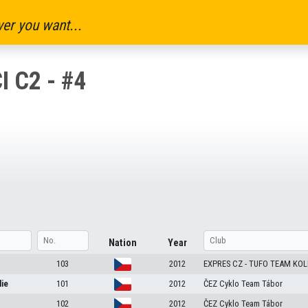
er you want...
I C2 - #4
Nation
Year
103
2012
EXPRES CZ - TUFO TEAM KOL
lie
101
2012
ČEZ Cyklo Team Tábor
102
2012
ČEZ Cyklo Team Tábor