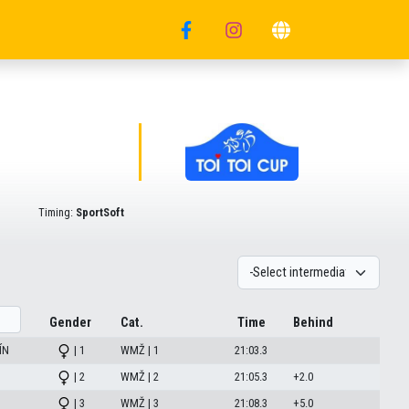
Timing:
SportSoft
Gender
Cat.
Time
Behind
ÍN
| 1
WMŽ | 1
21:03.3
| 2
WMŽ | 2
21:05.3
+2.0
| 3
WMŽ | 3
21:08.3
+5.0