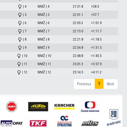
| 4
WMŽ | 4
21:31.8
+28.5
| 5
WMŽ | 5
22:01.1
+57.7
| 6
WMŽ | 6
22:05.3
+1:01.9
| 7
WMŽ | 7
22:15.0
+1:11.7
| 8
WMŽ | 8
22:21.8
+1:18.5
| 9
WMŽ | 9
22:34.8
+1:31.5
| 10
WMŽ | 10
22:48.8
+1:45.5
| 11
WMŽ | 11
25:01.3
+3:57.9
| 12
WMŽ | 12
25:14.5
+4:11.2
1
Previous
Next