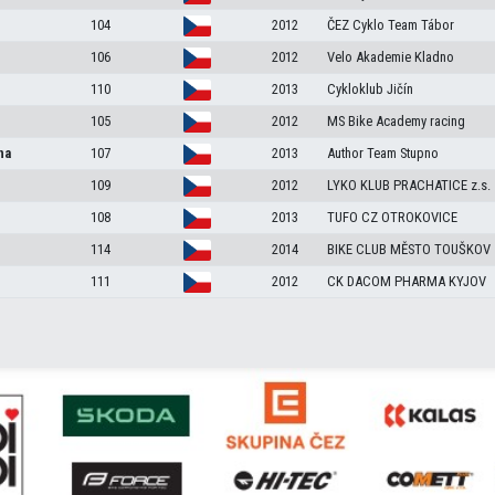
104
2012
ČEZ Cyklo Team Tábor
106
2012
Velo Akademie Kladno
110
2013
Cykloklub Jičín
105
2012
MS Bike Academy racing
na
107
2013
Author Team Stupno
109
2012
LYKO KLUB PRACHATICE z.s.
108
2013
TUFO CZ OTROKOVICE
114
2014
BIKE CLUB MĚSTO TOUŠKOV
111
2012
CK DACOM PHARMA KYJOV