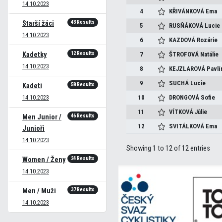
14.10.2023
4
KŘIVÁNKOVÁ
Ema
43 Results
Starší žáci
5
RUSŇÁKOVÁ
Lucie
14.10.2023
6
KAZDOVÁ
Rozárie
12 Results
Kadetky
7
ŠTROFOVÁ
Natálie
14.10.2023
8
KEJZLAROVÁ
Pavlí
9
SUCHÁ
Lucie
58 Results
Kadeti
14.10.2023
10
DRONGOVÁ
Sofie
11
VÍTKOVÁ
Jůlie
46 Results
Men Junior /
12
SVITÁLKOVÁ
Ema
Junioři
14.10.2023
Showing 1 to 12 of 12 entries
24 Results
Women / Ženy
14.10.2023
37 Results
Men / Muži
14.10.2023