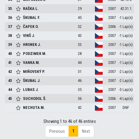
35
RAŠKA
L.
29
2007
42:31.1
36
ŠKUBAL
F.
45
2007
-1 Lap(s)
37
ČAPEK
O.
32
2006
-1 Lap(s)
38
VINŠ
J.
43
2007
-1 Lap(s)
39
HRONEK
J.
33
2007
-1 Lap(s)
40
PODZIMEK
M.
28
2007
-1 Lap(s)
41
VANKA
M.
44
2007
-1 Lap(s)
42
MIŇOVSKÝ
P.
31
2007
-2 Lap(s)
43
ŠKUBAL
J.
46
2007
-2 Lap(s)
44
LUBAS
J.
35
2007
-3 Lap(s)
45
SUCHODOL
Š.
36
2006
-4 Lap(s)
NECHUTA
M.
42
2007
DNF
Showing 1 to 46 of 46 entries
1
Previous
Next