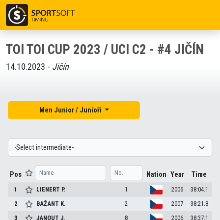
TOI TOI CUP 2023 / UCI C2 - #4 JIČÍN
14.10.2023 -
Jičín
Men Junior / Junioři
Pos
Nation
Year
Time
1
LIENERT
P.
1
2006
38:04.1
2
BAŽANT
K.
2
2007
38:21.8
3
JANOUT
J.
8
2006
38:37.1