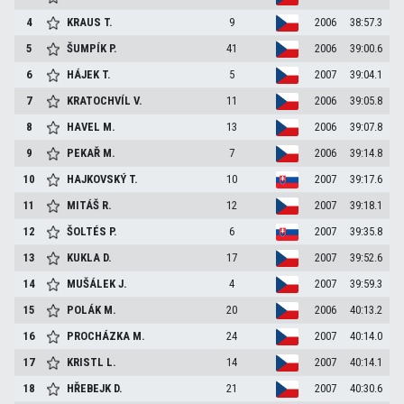
4
KRAUS
T.
9
2006
38:57.3
5
ŠUMPÍK
P.
41
2006
39:00.6
6
HÁJEK
T.
5
2007
39:04.1
7
KRATOCHVÍL
V.
11
2006
39:05.8
8
HAVEL
M.
13
2006
39:07.8
9
PEKAŘ
M.
7
2006
39:14.8
10
HAJKOVSKÝ
T.
10
2007
39:17.6
11
MITÁŠ
R.
12
2007
39:18.1
12
ŠOLTÉS
P.
6
2007
39:35.8
13
KUKLA
D.
17
2007
39:52.6
14
MUŠÁLEK
J.
4
2007
39:59.3
15
POLÁK
M.
20
2006
40:13.2
16
PROCHÁZKA
M.
24
2007
40:14.0
17
KRISTL
L.
14
2007
40:14.1
18
HŘEBEJK
D.
21
2007
40:30.6