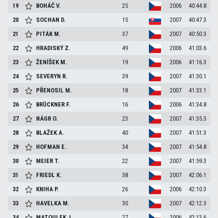
19
BOHÁČ
V.
25
2006
40:44.8
20
SOCHAN
D.
15
2007
40:47.3
21
PITÁK
M.
37
2007
40:50.3
22
HRADISKÝ
Z.
49
2006
41:03.6
23
ŽENÍŠEK
M.
19
2006
41:16.3
24
SEVERYN
R.
39
2007
41:30.1
25
PŘENOSIL
M.
18
2007
41:33.1
26
BRÜCKNER
F.
16
2006
41:34.8
27
NÁGR
O.
23
2007
41:35.3
28
BLAŽEK
A.
40
2007
41:51.3
29
HOFMAN
E.
34
2007
41:54.8
30
MEIER
T.
22
2007
41:59.3
31
FRIEDL
K.
38
2007
42:06.1
32
KNIHA
P.
26
2006
42:10.3
33
HAVELKA
M.
30
2007
42:12.3
34
MATOULEK
J.
27
2006
42:13.6