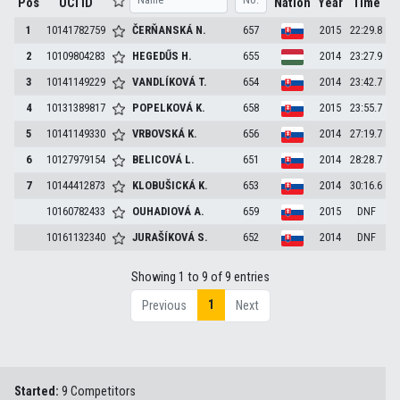
Pos
UCI ID
Nation
Year
Time
1
10141782759
ČERŇANSKÁ
N.
657
2015
22:29.8
2
10109804283
HEGEDŰS
H.
655
2014
23:27.9
3
10141149229
VANDLÍKOVÁ
T.
654
2014
23:42.7
4
10131389817
POPELKOVÁ
K.
658
2015
23:55.7
5
10141149330
VRBOVSKÁ
K.
656
2014
27:19.7
6
10127979154
BELICOVÁ
L.
651
2014
28:28.7
7
10144412873
KLOBUŠICKÁ
K.
653
2014
30:16.6
10160782433
OUHADIOVÁ
A.
659
2015
DNF
10161132340
JURAŠÍKOVÁ
S.
652
2014
DNF
Showing 1 to 9 of 9 entries
1
Previous
Next
Started:
9 Competitors