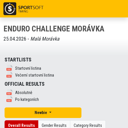
ENDURO CHALLENGE MORÁVKA
25.04.2026 -
Malá Morávka
STARTLISTS
Startovní listina
Večerní startovní listina
OFFICIAL RESULTS
Absolutně
Po kategoriích
Newbie
Overall Results
Gender Results
Category Results