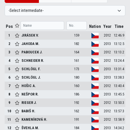
Pos
Nation
Year
Time
1
JIRÁSEK
V.
159
2012
12:46.9
2
JAHODA
M.
182
2013
13:12.5
3
PABOUCEK
J.
164
2012
13:13.2
4
SCHNEIDER
R.
161
2012
13:24.4
5
SCHLÖGL
F.
173
2013
13:31.4
6
SCHLÖGL
J.
180
2013
13:38.3
7
HOŠIC
A.
160
2012
13:40.4
8
NEŠPOR
R.
186
2013
13:45.5
9
RIEGER
J.
192
2012
13:50.3
10
BABIŠ
H.
162
2012
13:57.3
11
KAMENÍKOVÁ
H.
191
2012
13:58.9
12
ŠVEHLA
M.
184
2013
14:34.2