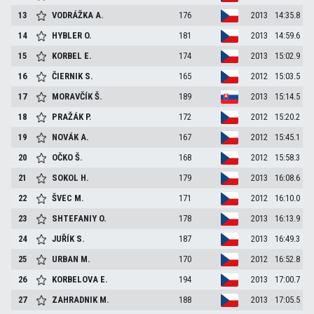
13
VODRÁŽKA
A.
176
2013
14:35.8
14
HYBLER
O.
181
2013
14:59.6
15
KORBEL
E.
174
2013
15:02.9
16
ČIERNIK
S.
165
2012
15:03.5
17
MORAVČÍK
Š.
189
2013
15:14.5
18
PRAŽÁK
P.
172
2012
15:20.2
19
NOVÁK
A.
167
2012
15:45.1
20
OČKO
Š.
168
2012
15:58.3
21
SOKOL
H.
179
2013
16:08.6
22
ŠVEC
M.
171
2012
16:10.0
23
SHTEFANIY
O.
178
2013
16:13.9
24
JUŘÍK
S.
187
2013
16:49.3
25
URBAN
M.
170
2012
16:52.8
26
KORBELOVA
E.
194
2013
17:00.7
27
ZAHRADNIK
M.
188
2013
17:05.5