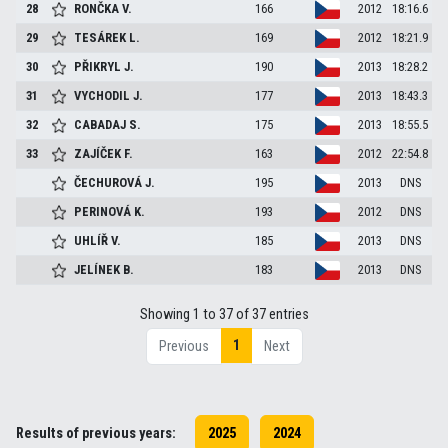
28
RONČKA
V.
166
2012
18:16.6
29
TESÁREK
L.
169
2012
18:21.9
30
PŘIKRYL
J.
190
2013
18:28.2
31
VYCHODIL
J.
177
2013
18:43.3
32
CABADAJ
S.
175
2013
18:55.5
33
ZAJÍČEK
F.
163
2012
22:54.8
ČECHUROVÁ
J.
195
2013
DNS
PERINOVÁ
K.
193
2012
DNS
UHLÍŘ
V.
185
2013
DNS
JELÍNEK
B.
183
2013
DNS
Showing 1 to 37 of 37 entries
1
Previous
Next
Results of previous years:
2025
2024