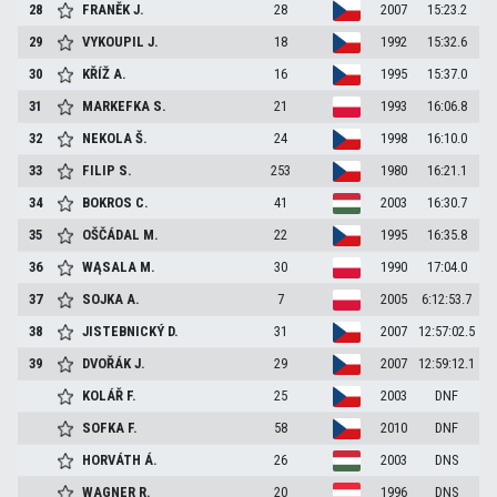
28
FRANĚK
J.
28
2007
15:23.2
29
VYKOUPIL
J.
18
1992
15:32.6
30
KŘÍŽ
A.
16
1995
15:37.0
31
MARKEFKA
S.
21
1993
16:06.8
32
NEKOLA
Š.
24
1998
16:10.0
33
FILIP
S.
253
1980
16:21.1
34
BOKROS
C.
41
2003
16:30.7
35
OŠČÁDAL
M.
22
1995
16:35.8
36
WĄSALA
M.
30
1990
17:04.0
37
SOJKA
A.
7
2005
6:12:53.7
38
JISTEBNICKÝ
D.
31
2007
12:57:02.5
39
DVOŘÁK
J.
29
2007
12:59:12.1
KOLÁŘ
F.
25
2003
DNF
SOFKA
F.
58
2010
DNF
HORVÁTH
Á.
26
2003
DNS
WAGNER
R.
20
1996
DNS