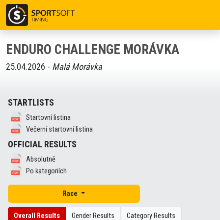
ENDURO CHALLENGE MORÁVKA
25.04.2026 -
Malá Morávka
STARTLISTS
Startovní listina
Večerní startovní listina
OFFICIAL RESULTS
Absolutně
Po kategoriích
Race
Overall Results
Gender Results
Category Results