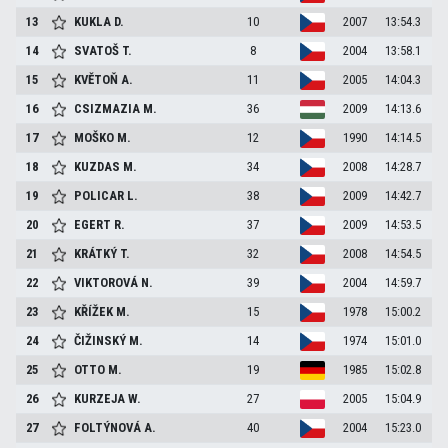
13
KUKLA
D.
10
2007
13:54.3
14
SVATOŠ
T.
8
2004
13:58.1
15
KVĚTOŇ
A.
11
2005
14:04.3
16
CSIZMAZIA
M.
36
2009
14:13.6
17
MOŠKO
M.
12
1990
14:14.5
18
KUZDAS
M.
34
2008
14:28.7
19
POLICAR
L.
38
2009
14:42.7
20
EGERT
R.
37
2009
14:53.5
21
KRÁTKÝ
T.
32
2008
14:54.5
22
VIKTOROVÁ
N.
39
2004
14:59.7
23
KŘÍŽEK
M.
15
1978
15:00.2
24
ČIŽINSKÝ
M.
14
1974
15:01.0
25
OTTO
M.
19
1985
15:02.8
26
KURZEJA
W.
27
2005
15:04.9
27
FOLTÝNOVÁ
A.
40
2004
15:23.0