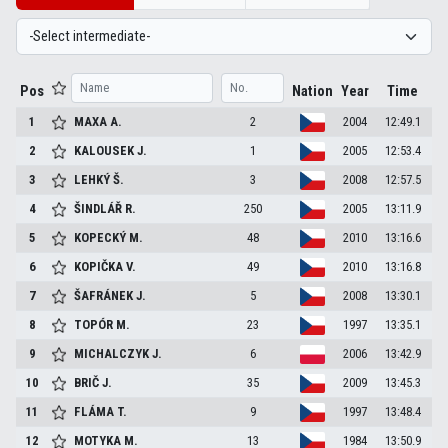
Pos
Nation
Year
Time
1
MAXA
A.
2
2004
12:49.1
2
KALOUSEK
J.
1
2005
12:53.4
3
LEHKÝ
Š.
3
2008
12:57.5
4
ŠINDLÁŘ
R.
250
2005
13:11.9
5
KOPECKÝ
M.
48
2010
13:16.6
6
KOPIČKA
V.
49
2010
13:16.8
7
ŠAFRÁNEK
J.
5
2008
13:30.1
8
TOPÓR
M.
23
1997
13:35.1
9
MICHALCZYK
J.
6
2006
13:42.9
10
BRIČ
J.
35
2009
13:45.3
11
FLÁMA
T.
9
1997
13:48.4
12
MOTYKA
M.
13
1984
13:50.9