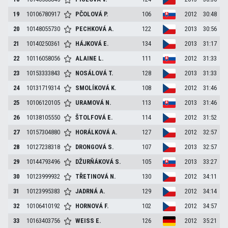
19
10106780917
PČOLOVÁ
P.
106
2012
30:48
20
10148055730
PECHKOVÁ
A.
122
2013
30:56
21
10140250361
HÁJKOVÁ
E.
134
2013
31:17
22
10116058056
ALAINE
L.
111
2012
31:33
23
10153333843
NOSÁLOVÁ
T.
128
2013
31:33
24
10131719314
SMOLÍKOVÁ
K.
108
2012
31:46
25
10106120105
URAMOVÁ
N.
113
2013
31:46
26
10138105550
ŠTOLFOVÁ
E.
114
2012
31:52
27
10157304880
HORÁLKOVÁ
A.
127
2012
32:57
28
10127238318
DRONGOVÁ
S.
107
2013
32:57
29
10144793496
DŽURŇÁKOVÁ
S.
105
2013
33:27
30
10123999932
TŘETINOVÁ
N.
130
2012
34:11
31
10123995383
JADRNÁ
A.
129
2012
34:14
32
10106410192
HORNOVÁ
F.
102
2012
34:57
33
10163403756
WEISS
E.
126
2012
35:21