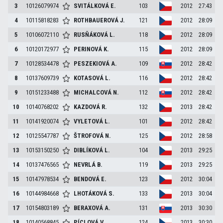
3
10126079974
SVITÁLKOVÁ
E.
103
2012
27:43
4
10115818283
ROTHBAUEROVÁ
J.
121
2012
28:09
5
10106072110
RUSŇÁKOVÁ
L.
118
2012
28:09
6
10120172977
PERINOVÁ
K.
115
2012
28:09
7
10128534478
PESZEKIOVÁ
A.
109
2012
28:42
8
10137609739
KOTASOVÁ
L.
116
2012
28:42
9
10151233488
MICHALCOVÁ
N.
112
2012
28:42
10
10140768202
KAZDOVÁ
R.
132
2013
28:42
11
10141920074
VYLETOVÁ
L.
101
2012
28:42
12
10125547787
ŠTROFOVÁ
N.
125
2012
28:58
13
10153150250
DIBLÍKOVÁ
L.
104
2013
29:25
14
10137476565
NEVRLÁ
B.
119
2013
29:25
15
10147978534
BENDOVÁ
E.
123
2012
30:04
16
10144984668
LHOTÁKOVÁ
S.
133
2013
30:04
17
10154803189
BERAXOVÁ
A.
131
2013
30:30
18
10140568845
PÍCLOVÁ
V.
124
2013
30:30