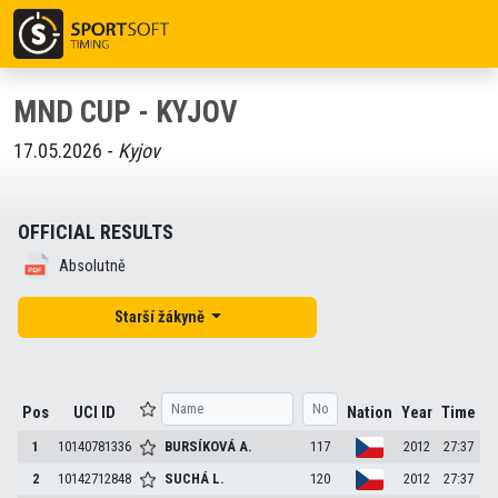
MND CUP - KYJOV
17.05.2026 -
Kyjov
OFFICIAL RESULTS
Absolutně
Starší žákyně
Pos
UCI ID
Nation
Year
Time
1
10140781336
BURSÍKOVÁ
A.
117
2012
27:37
2
10142712848
SUCHÁ
L.
120
2012
27:37