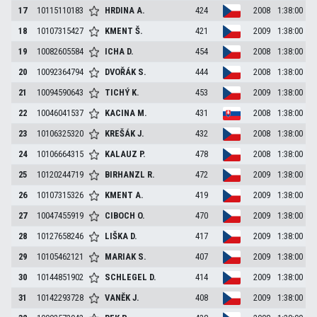
17
10115110183
HRDINA
A.
424
2008
1:38:00
18
10107315427
KMENT
Š.
421
2009
1:38:00
19
10082605584
ICHA
D.
454
2008
1:38:00
20
10092364794
DVOŘÁK
S.
444
2008
1:38:00
21
10094590643
TICHÝ
K.
453
2009
1:38:00
22
10046041537
KACINA
M.
431
2008
1:38:00
23
10106325320
KREŠÁK
J.
432
2008
1:38:00
24
10106664315
KALAUZ
P.
478
2008
1:38:00
25
10120244719
BIRHANZL
R.
472
2009
1:38:00
26
10107315326
KMENT
A.
419
2009
1:38:00
27
10047455919
CIBOCH
O.
470
2009
1:38:00
28
10127658246
LIŠKA
D.
417
2009
1:38:00
29
10105462121
MARIAK
S.
407
2009
1:38:00
30
10144851902
SCHLEGEL
D.
414
2009
1:38:00
31
10142293728
VANĚK
J.
408
2009
1:38:00