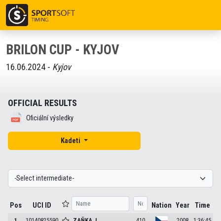
BRILON CUP - KYJOV
16.06.2024 -
Kyjov
OFFICIAL RESULTS
Oficiální výsledky
Kadeti
Pos
UCI ID
Nation
Year
Time
1
10140825590
ZAŇKA
J.
410
2008
1:36:45