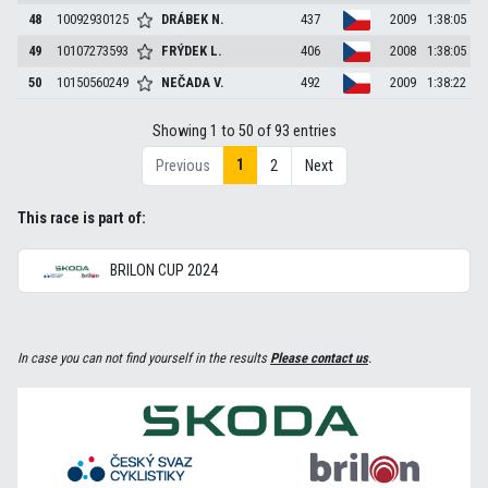
48
10092930125
DRÁBEK
N.
437
2009
1:38:05
49
10107273593
FRÝDEK
L.
406
2008
1:38:05
50
10150560249
NEČADA
V.
492
2009
1:38:22
Showing 1 to 50 of 93 entries
1
Previous
2
Next
This race is part of:
BRILON CUP 2024
In case you can not find yourself in the results
Please contact us
.