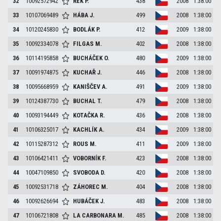
32
10092572942
REK
P.
438
2008
1:38:00
33
10107069489
HÁBA
J.
499
2008
1:38:00
34
10120245830
BODLÁK
P.
412
2009
1:38:00
35
10092334078
FILGAS
M.
402
2008
1:38:00
36
10114195858
BUCHÁČEK
O.
480
2009
1:38:00
37
10091974875
KUCHAŘ
J.
446
2008
1:38:00
38
10095668959
KANIŠČEV
A.
491
2009
1:38:00
39
10124387730
BUCHAL
T.
479
2008
1:38:00
40
10093194449
KOTAČKA
R.
436
2008
1:38:00
41
10106325017
KACHLÍK
A.
434
2009
1:38:00
42
10115287312
ROUS
M.
411
2009
1:38:00
43
10106421411
VOBORNÍK
F.
423
2008
1:38:00
44
10047109850
SVOBODA
D.
420
2008
1:38:00
45
10092531718
ZÁHOREC
M.
404
2008
1:38:00
46
10092626694
HUBÁČEK
J.
483
2008
1:38:00
47
10106721808
LA CARBONARA
M.
485
2008
1:38:00