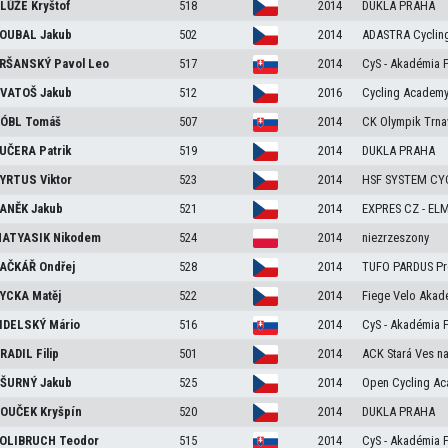
LŮŽE
Kryštof
518
2014
DUKLA PRAHA
OUBAL
Jakub
502
2014
ADASTRA Cyclin
RŠANSKÝ
Pavol Leo
517
2014
CyS - Akadémia 
VATOŠ
Jakub
512
2016
Cycling Academy
ÓBL
Tomáš
507
2014
CK Olympik Trna
UČERA
Patrik
519
2014
DUKLA PRAHA
YRTUS
Viktor
523
2014
HSF SYSTEM CY
ANĚK
Jakub
521
2014
EXPRES CZ - EL
ATYASIK
Nikodem
524
2014
niezrzeszony
AČKÁŘ
Ondřej
528
2014
TUFO PARDUS Pro
YCKA
Matěj
522
2014
Fiege Velo Akad
IDELSKÝ
Mário
516
2014
CyS - Akadémia 
RADIL
Filip
501
2014
ACK Stará Ves na
ŠURNÝ
Jakub
525
2014
Open Cycling A
OUČEK
Kryšpín
520
2014
DUKLA PRAHA
OLIBRUCH
Teodor
515
2014
CyS - Akadémia 