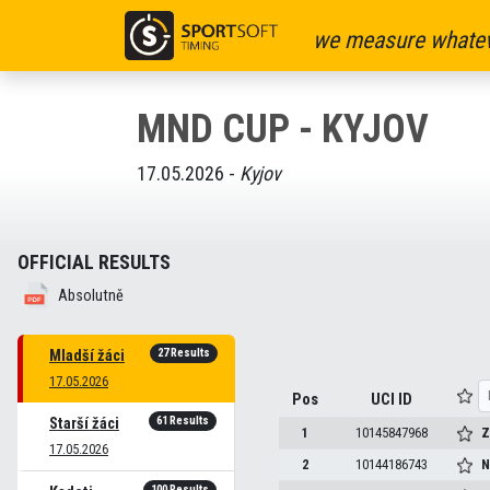
we measure whatev
MND CUP - KYJOV
17.05.2026 -
Kyjov
OFFICIAL RESULTS
Absolutně
27 Results
Mladší žáci
17.05.2026
Pos
UCI ID
61 Results
Starší žáci
1
10145847968
Z
17.05.2026
2
10144186743
N
100 Results