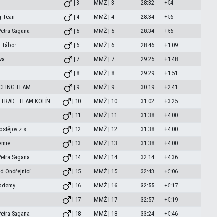
| 3
MMŽ | 3
28:32
+54
g Team
| 4
MMŽ | 4
28:34
+56
Petra Sagana
| 5
MMŽ | 5
28:34
+56
 Tábor
| 6
MMŽ | 6
28:46
+1:09
va
| 7
MMŽ | 7
29:25
+1:48
| 8
MMŽ | 8
29:29
+1:51
CLING TEAM
| 9
MMŽ | 9
30:19
+2:41
MTRADE TEAM KOLÍN
| 10
MMŽ | 10
31:02
+3:25
| 11
MMŽ | 11
31:38
+4:00
stějov z.s.
| 12
MMŽ | 12
31:38
+4:00
emie
| 13
MMŽ | 13
31:38
+4:00
Petra Sagana
| 14
MMŽ | 14
32:14
+4:36
d Ondřejnicí
| 15
MMŽ | 15
32:43
+5:06
cademy
| 16
MMŽ | 16
32:55
+5:17
| 17
MMŽ | 17
32:57
+5:19
Petra Sagana
| 18
MMŽ | 18
33:24
+5:46