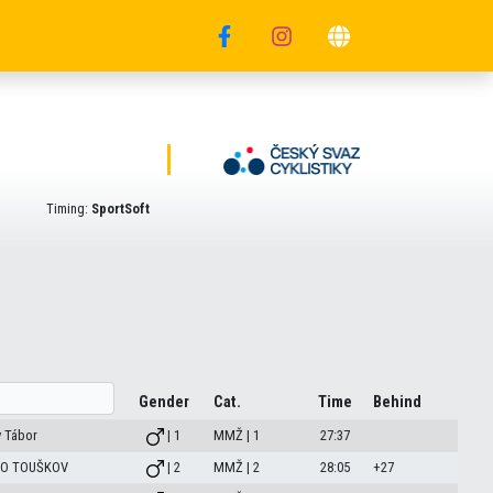
Timing:
SportSoft
Gender
Cat.
Time
Behind
 Tábor
| 1
MMŽ | 1
27:37
TO TOUŠKOV
| 2
MMŽ | 2
28:05
+27