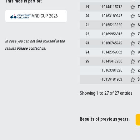
This race is part of:
19
10144115712
T
MND CUP 2026
20
10163189245
C
21
10155213320
S
22
10169956815
Z
In case you can not find yourself in the
23
10160745249
Z
results
Please contact us
.
24
10142359002
B
25
10145413286
V
10163381326
Z
10159184963
Š
Showing 1 to 27 of 27 entries
Results of previous years: