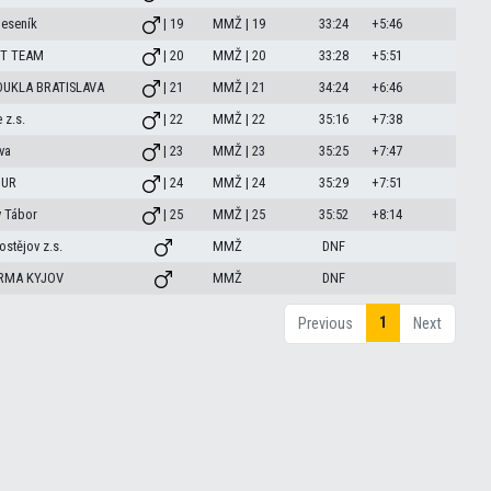
eseník
| 19
MMŽ | 19
33:24
+5:46
T TEAM
| 20
MMŽ | 20
33:28
+5:51
b DUKLA BRATISLAVA
| 21
MMŽ | 21
34:24
+6:46
 z.s.
| 22
MMŽ | 22
35:16
+7:38
va
| 23
MMŽ | 23
35:25
+7:47
OUR
| 24
MMŽ | 24
35:29
+7:51
 Tábor
| 25
MMŽ | 25
35:52
+8:14
stějov z.s.
MMŽ
DNF
RMA KYJOV
MMŽ
DNF
1
Previous
Next