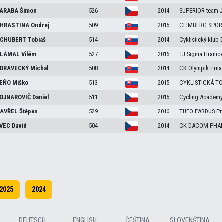
ARABA
Šimon
526
2014
SUPERIOR team J
HRASTINA
Ondrej
509
2015
CLIMBERG SPOR
CHUBERT
Tobiaš
514
2014
Cyklistický klu
LÁMAL
Vilém
527
2016
TJ Sigma Hranice
DRAVECKÝ
Michal
508
2014
CK Olympik Trna
EŇO
Miško
513
2015
CYKLISTICKÁ T
OJNAROVIČ
Daniel
511
2015
Cycling Academy
AVŘEL
Štěpán
529
2016
TUFO PARDUS Pro
VEC
David
504
2014
CK DACOM PHA
2025
2024
DEUTSCH
ENGLISH
ČEŠTINA
SLOVENŠTINA