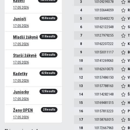
Kadeti
3
10109299378
H
17.05.2026
4
10155644059
R
95 Results
5
10153443270
V
Junioři
17.05.2026
6
10162122548
S
7
10127979255
T
11 Results
Mladší žákyně
8
10162207222
K
17.05.2026
9
10153011117
B
33 Results
Starší žákyně
10
10141269063
V
17.05.2026
11
10162610073
M
42 Results
Kadetky
12
10157486150
V
17.05.2026
13
10157788163
R
12 Results
Juniorky
14
10114282148
Š
17.05.2026
15
10169481515
H
2 Results
Ženy OPEN
16
10157813223
P
17.05.2026
17
10158763015
S
18
10172667963
B