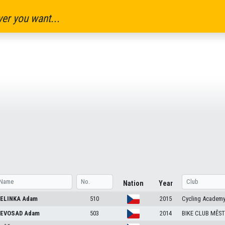
er you want...
Nation
Year
ELINKA
Adam
510
2015
Cycling Academy
EVOSAD
Adam
503
2014
BIKE CLUB MĚS