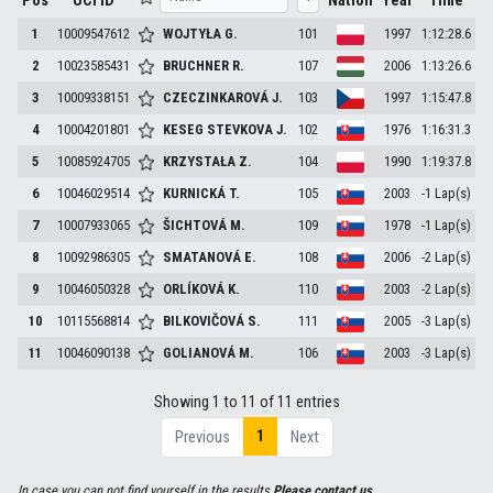
Pos
UCI ID
Nation
Year
Time
1
10009547612
WOJTYŁA
G.
101
1997
1:12:28.6
2
10023585431
BRUCHNER
R.
107
2006
1:13:26.6
3
10009338151
CZECZINKAROVÁ
J.
103
1997
1:15:47.8
4
10004201801
KESEG STEVKOVA
J.
102
1976
1:16:31.3
5
10085924705
KRZYSTAŁA
Z.
104
1990
1:19:37.8
6
10046029514
KURNICKÁ
T.
105
2003
-1 Lap(s)
7
10007933065
ŠICHTOVÁ
M.
109
1978
-1 Lap(s)
8
10092986305
SMATANOVÁ
E.
108
2006
-2 Lap(s)
9
10046050328
ORLÍKOVÁ
K.
110
2003
-2 Lap(s)
10
10115568814
BILKOVIČOVÁ
S.
111
2005
-3 Lap(s)
11
10046090138
GOLIANOVÁ
M.
106
2003
-3 Lap(s)
Showing 1 to 11 of 11 entries
1
Previous
Next
In case you can not find yourself in the results
Please contact us
.