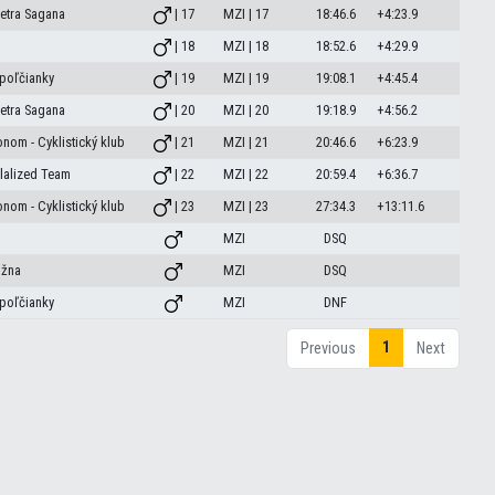
etra Sagana
| 17
MZI | 17
18:46.6
+4:23.9
| 18
MZI | 18
18:52.6
+4:29.9
poľčianky
| 19
MZI | 19
19:08.1
+4:45.4
etra Sagana
| 20
MZI | 20
19:18.9
+4:56.2
nom - Cyklistický klub
| 21
MZI | 21
20:46.6
+6:23.9
ilalized Team
| 22
MZI | 22
20:59.4
+6:36.7
nom - Cyklistický klub
| 23
MZI | 23
27:34.3
+13:11.6
MZI
DSQ
úžna
MZI
DSQ
poľčianky
MZI
DNF
1
Previous
Next