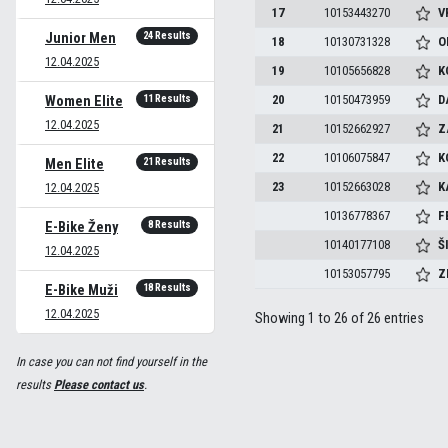
17
10153443270
V
24 Results
Junior Men
18
10130731328
O
12.04.2025
19
10105656828
K
11 Results
20
10150473959
D
Women Elite
12.04.2025
21
10152662927
Z
22
10106075847
K
21 Results
Men Elite
23
10152663028
K
12.04.2025
10136778367
F
8 Results
E-Bike Ženy
10140177108
Š
12.04.2025
10153057795
Z
18 Results
E-Bike Muži
12.04.2025
Showing 1 to 26 of 26 entries
In case you can not find yourself in the
results
Please contact us
.