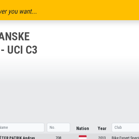
er you want...
IANSKE
- UCI C3
Nation
Year
ÉTER PATRIK
Andras
708
2013
Bike Expert Spec