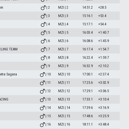
am
| 2
MZI | 2
14:51.2
+28.5
| 3
MZI | 3
15:16.1
+53.4
| 4
MZI | 4
15:17.1
+54.4
| 5
MZI | 5
16:03.4
+1:40.7
| 6
MZI | 6
16:08.6
+1:45.9
CLING TEAM
| 7
MZI | 7
16:17.4
+1:54.7
| 8
MZI | 8
16:22.4
+1:59.7
| 9
MZI | 9
16:32.9
+2:10.2
etra Sagana
| 10
MZI | 10
17:00.1
+2:37.4
| 11
MZI | 11
17:25.6
+3:02.9
| 12
MZI | 12
17:29.1
+3:06.5
ACING
| 13
MZI | 13
17:33.1
+3:10.4
| 14
MZI | 14
17:39.6
+3:16.9
| 15
MZI | 15
17:48.6
+3:25.9
| 16
MZI | 16
18:11.1
+3:48.4