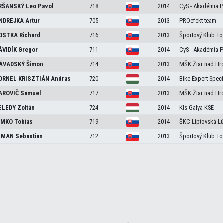
RŠANSKÝ
Leo Pavol
718
2014
CyS - Akadémia P
NDREJKA
Artur
705
2013
PROefekt team
OSTKA
Richard
716
2013
Športový Klub To
ÁVIDÍK
Gregor
711
2014
CyS - Akadémia P
ÁVADSKÝ
Šimon
714
2013
MŠK Žiar nad Hro
ORNEL KRISZTIÁN
Andras
720
2014
Bike Expert Spec
AROVIČ
Samuel
717
2013
MŠK Žiar nad Hro
ELEDY
Zoltán
724
2014
KIs-Galya KSE
IMKO
Tobias
719
2014
ŠKC Liptovská L
IMAN
Sebastian
712
2013
Športový Klub To