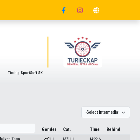
Timing:
SportSoft SK
Gender
Cat.
Time
Behind
ilalized Team
| 1
MZI | 1
14:22.6