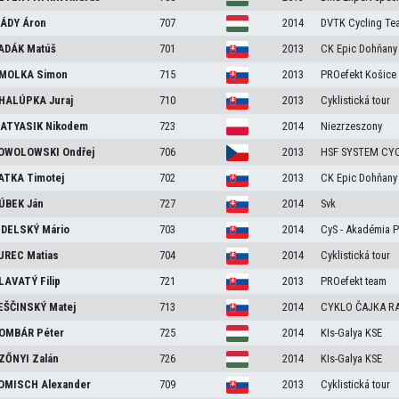
ÁDY
Áron
707
2014
DVTK Cycling Te
ADÁK
Matúš
701
2013
CK Epic Dohňany
MOLKA
Simon
715
2013
PROefekt Košice
HALÚPKA
Juraj
710
2013
Cyklistická tour
ATYASIK
Nikodem
723
2014
Niezrzeszony
OWOLOWSKI
Ondřej
706
2013
HSF SYSTEM CY
ATKA
Timotej
702
2013
CK Epic Dohňany
ÚBEK
Ján
727
2014
Svk
IDELSKÝ
Mário
703
2014
CyS - Akadémia P
UREC
Matias
704
2014
Cyklistická tour
LAVATÝ
Filip
721
2013
PROefekt team
EŠČINSKÝ
Matej
713
2014
CYKLO ČAJKA R
OMBÁR
Péter
725
2014
KIs-Galya KSE
ZŐNYI
Zalán
726
2014
KIs-Galya KSE
OMISCH
Alexander
709
2013
Cyklistická tour