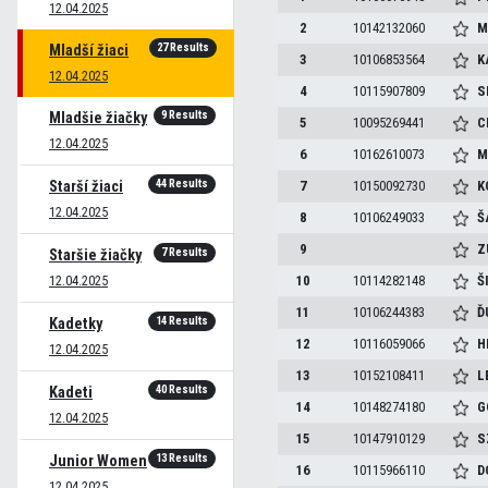
12.04.2025
2
10142132060
M
27 Results
Mladší žiaci
3
10106853564
K
12.04.2025
4
10115907809
S
9 Results
Mladšie žiačky
5
10095269441
C
12.04.2025
6
10162610073
M
44 Results
Starší žiaci
7
10150092730
K
12.04.2025
8
10106249033
Š
9
Z
7 Results
Staršie žiačky
12.04.2025
10
10114282148
Š
11
10106244383
Ď
14 Results
Kadetky
12
10116059066
H
12.04.2025
13
10152108411
L
40 Results
Kadeti
14
10148274180
G
12.04.2025
15
10147910129
S
13 Results
Junior Women
16
10115966110
D
12.04.2025