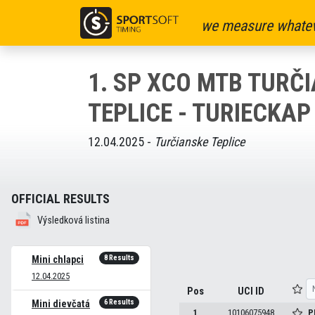
we measure whatev
1. SP XCO MTB TURČ
TEPLICE - TURIECKAP 
12.04.2025 -
Turčianske Teplice
OFFICIAL RESULTS
Výsledková listina
8 Results
Mini chlapci
12.04.2025
Pos
UCI ID
6 Results
Mini dievčatá
1
10106075948
P