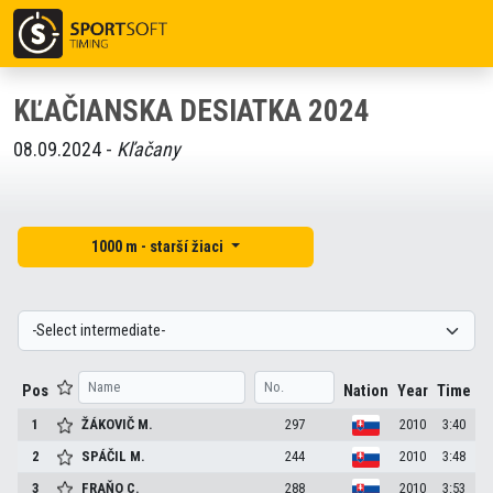
KĽAČIANSKA DESIATKA 2024
08.09.2024 -
Kľačany
1000 m - starší žiaci
Pos
Nation
Year
Time
1
ŽÁKOVIČ
M.
297
2010
3:40
2
SPÁČIL
M.
244
2010
3:48
3
FRAŇO
C.
288
2010
3:53