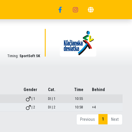
Timing:
SportSoft SK
Gender
Cat.
Time
Behind
| 1
DI | 1
10:55
| 2
DI | 2
10:58
+4
1
Previous
Next