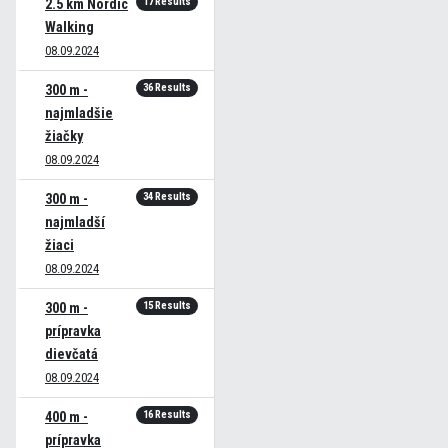
17 Results
2.5 km Nordic
Walking
08.09.2024
36 Results
300 m -
najmladšie
žiačky
08.09.2024
34 Results
300 m -
najmladší
žiaci
08.09.2024
15 Results
300 m -
prípravka
dievčatá
08.09.2024
16 Results
400 m -
prípravka