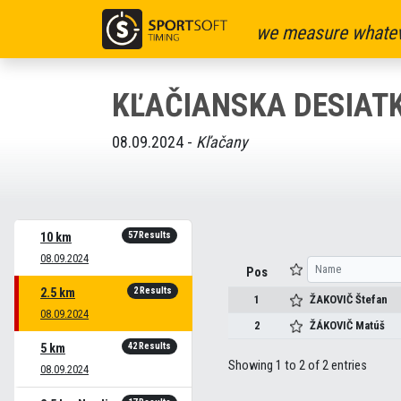
we measure whatev
KĽAČIANSKA DESIATK
08.09.2024 -
Kľačany
57 Results
10 km
08.09.2024
Pos
2 Results
2.5 km
1
ŽAKOVIČ
Štefan
08.09.2024
2
ŽÁKOVIČ
Matúš
42 Results
5 km
Showing 1 to 2 of 2 entries
08.09.2024