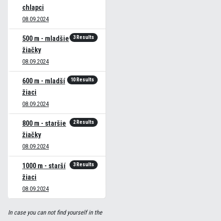
chlapci
08.09.2024
3 Results
500 m - mladšie
žiačky
08.09.2024
10 Results
600 m - mladší
žiaci
08.09.2024
2 Results
800 m - staršie
žiačky
08.09.2024
3 Results
1000 m - starší
žiaci
08.09.2024
In case you can not find yourself in the