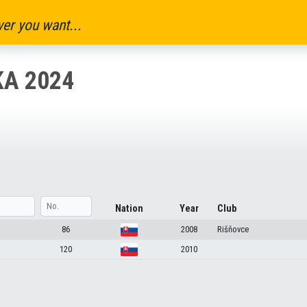
er you want...
A 2024
Nation
Year
Club
86
2008
Rišňovce
120
2010