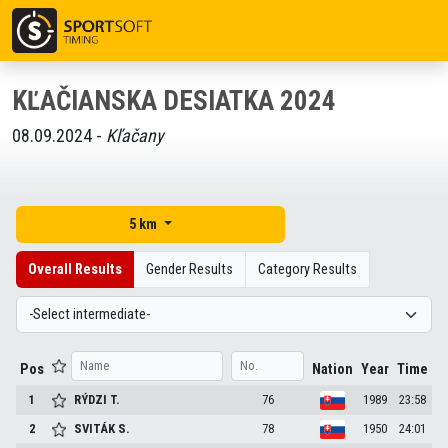
KĽAČIANSKA DESIATKA 2024
08.09.2024 -
Kľačany
5 km
Overall Results
Gender Results
Category Results
Pos
Nation
Year
Time
1
RÝDZI
T.
76
1989
23:58
2
SVITÁK
S.
78
1950
24:01