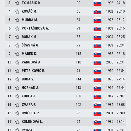
3
TOMÁŠIK
D.
90
1992
24:18
4
KOVÁČ
M.
65
1952
25:10
5
MÚDRA
M.
84
1976
25:12
6
PORTÁŠIKOVÁ
A.
73
1963
25:16
7
BOBÁK
M.
85
2004
25:25
8
ŠČASNÁ
G.
79
1983
25:34
9
MAREK
K.
115
1985
26:18
10
VARGOVÁ
A.
110
2005
26:31
11
PETRIKOVIČ
R.
71
1950
26:54
12
BÚDA
V.
114
1976
27:14
13
HORNÁK
J.
113
1965
27:44
14
KUDLA
J.
108
1947
28:07
15
ZVARA
F.
102
1984
28:08
16
CVÍČELA
P.
95
2001
28:09
17
KOLENOVÁ
L.
64
1985
28:14
18
RÝDZA
L.
75
1993
28:31