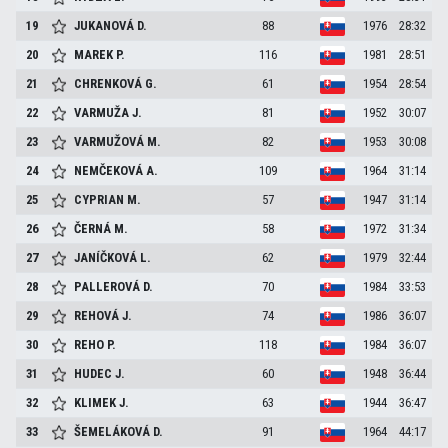
19
JUKANOVÁ
D.
88
1976
28:32
20
MAREK
P.
116
1981
28:51
21
CHRENKOVÁ
G.
61
1954
28:54
22
VARMUŽA
J.
81
1952
30:07
23
VARMUŽOVÁ
M.
82
1953
30:08
24
NEMČEKOVÁ
A.
109
1964
31:14
25
CYPRIAN
M.
57
1947
31:14
26
ČERNÁ
M.
58
1972
31:34
27
JANÍČKOVÁ
L.
62
1979
32:44
28
PALLEROVÁ
D.
70
1984
33:53
29
REHOVÁ
J.
74
1986
36:07
30
REHO
P.
118
1984
36:07
31
HUDEC
J.
60
1948
36:44
32
KLIMEK
J.
63
1944
36:47
33
ŠEMELÁKOVÁ
D.
91
1964
44:17