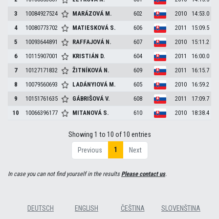
3
10084927524
MARÁZOVÁ
M.
602
2010
14:53.0
4
10080773702
MATIESKOVÁ
S.
606
2011
15:09.5
5
10093644891
RAFFAJOVÁ
N.
607
2010
15:11.2
6
10115907001
KRISTIÁN
D.
604
2011
16:00.0
7
10127171832
ŽITNÍKOVÁ
N.
609
2011
16:15.7
8
10079560693
LADÁNYIOVÁ
M.
605
2010
16:59.2
9
10151761635
GÁBRIŠOVÁ
V.
608
2011
17:09.7
10
10066396177
MITANOVÁ
S.
610
2010
18:38.4
Showing 1 to 10 of 10 entries
1
Previous
Next
In case you can not find yourself in the results
Please contact us
.
DEUTSCH
ENGLISH
ČEŠTINA
SLOVENŠTINA