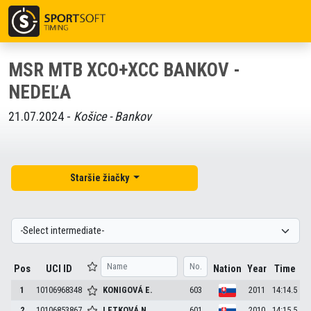
MSR MTB XCO+XCC BANKOV -
NEDEĽA
21.07.2024 -
Košice - Bankov
Staršie žiačky
Pos
UCI ID
Nation
Year
Time
1
10106968348
KONIGOVÁ
E.
603
2011
14:14.5
2
10106853867
LETKOVÁ
N.
601
2010
14:15.5