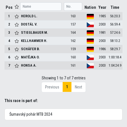
Pos
Nation
Year
Time
1
HEROLD
L.
163
1985
56:20.3
2
DOSTÁL
V.
157
2003
56:59.4
3
STIEGLBAUER
M.
164
1981
57:24.6
4
KELLHAMMER
H.
162
2003
58:13.2
5
SCHÄFER
B.
159
1986
58:29.7
6
MATĚJKA
O.
160
2003
1:00:18.4
7
HONSA
A.
161
2003
1:04:24.9
Showing 1 to 7 of 7 entries
1
Previous
Next
This race is part of:
Šumavský pohár MTB 2024