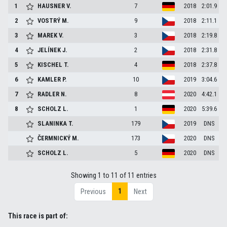
1
HAUSNER
V.
7
2018
2:01.9
2
VOSTRÝ
M.
9
2018
2:11.1
3
MAREK
V.
3
2018
2:19.8
4
JELÍNEK
J.
2
2018
2:31.8
5
KISCHEL
T.
4
2018
2:37.8
6
KAMLER
P.
10
2019
3:04.6
7
RADLER
N.
8
2020
4:42.1
8
SCHOLZ
L.
1
2020
5:39.6
SLANINKA
T.
179
2019
DNS
ČERMNICKÝ
M.
173
2020
DNS
SCHOLZ
L.
5
2020
DNS
Showing 1 to 11 of 11 entries
1
Previous
Next
This race is part of: