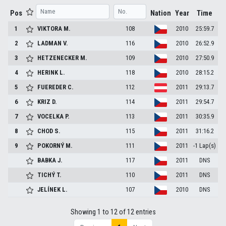
Pos
Nation
Year
Time
1
VIKTORA
M.
108
2010
25:59.7
2
LADMAN
V.
116
2010
26:52.9
3
HETZENECKER
M.
109
2010
27:50.9
4
HERINK
L.
118
2010
28:15.2
5
FUEREDER
C.
112
2011
29:13.7
6
KRIZ
D.
114
2011
29:54.7
7
VOCELKA
P.
113
2011
30:35.9
8
CHOD
S.
115
2011
31:16.2
9
POKORNÝ
M.
111
2011
-1 Lap(s)
BABKA
J.
117
2011
DNS
TICHÝ
T.
110
2011
DNS
JELÍNEK
L.
107
2010
DNS
Showing 1 to 12 of 12 entries