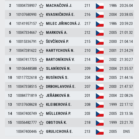
2
10004738937
MACHAČOVÁ
J.
211
1986
20:26.04
3
10107680993
KVASNIČKOVÁ
E.
216
2004
20:38.05
4
10141957157
MILEC JIŘINCOVÁ
J.
217
1986
20:59.23
5
10047334667
MARKOVÁ
A.
212
2005
21:01.32
6
10015336791
ŠEVČÍKOVÁ
P.
215
2000
21:04.14
7
10047281622
HARTYCHOVÁ
N.
210
2001
21:24.29
8
10047417725
BARTONÍKOVÁ
V.
214
2002
21:30.27
9
10106448588
SLANÍKOVÁ
N.
209
2004
21:35.57
10
10117722618
RUSÍNOVÁ
S.
204
2005
21:44.16
11
10047358515
DRBOHLAVOVÁ
E.
207
2003
21:47.57
12
10084771819
JEŘÁBKOVÁ
B.
201
2004
22:08.26
13
10137608628
KLEIBEROVÁ
E.
208
1999
22:17.12
14
10047400749
MÜLLEROVÁ
P.
203
2005
23:13.56
15
10056482777
OBSTOVÁ
K.
218
1999
23:21.70
10047400446
GRULICHOVÁ
E.
213
2005
DNS