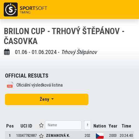
BRILON CUP - TRHOVÝ ŠTĚPÁNOV -
ČASOVKA
01.06 - 01.06.2024 -
Trhový Štěpánov
OFFICIAL RESULTS
Oficiální výsledková listina
Ženy
Pos
UCI ID
Nation
Year
Time
1
10047782887
ZEMANOVÁ
K.
202
2003
20:24.40