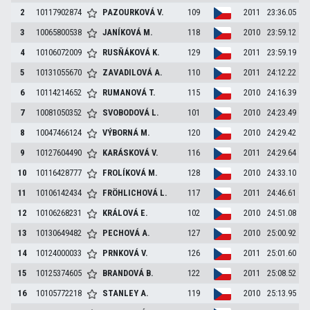
2
10117902874
PAZOURKOVÁ
V.
109
2011
23:36.05
3
10065800538
JANÍKOVÁ
M.
118
2010
23:59.12
4
10106072009
RUSŇÁKOVÁ
K.
129
2011
23:59.19
5
10131055670
ZAVADILOVÁ
A.
110
2011
24:12.22
6
10114214652
RUMANOVÁ
T.
115
2010
24:16.39
7
10081050352
SVOBODOVÁ
L.
101
2010
24:23.49
8
10047466124
VÝBORNÁ
M.
120
2010
24:29.42
9
10127604490
KARÁSKOVÁ
V.
116
2011
24:29.64
10
10116428777
FROLÍKOVÁ
M.
128
2010
24:33.10
11
10106142434
FRÖHLICHOVÁ
L.
117
2011
24:46.61
12
10106268231
KRÁLOVÁ
E.
102
2010
24:51.08
13
10130649482
PECHOVÁ
A.
127
2010
25:00.92
14
10124000033
PRNKOVÁ
V.
126
2011
25:01.60
15
10125374605
BRANDOVÁ
B.
122
2011
25:08.52
16
10105772218
STANLEY
A.
119
2010
25:13.95