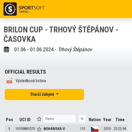
BRILON CUP - TRHOVÝ ŠTĚPÁNOV -
ČASOVKA
01.06 - 01.06.2024 -
Trhový Štěpánov
OFFICIAL RESULTS
Výsledková listina
Starší žákyně
Pos
UCI ID
Nation
Year
Time
1
10109881075
BOHÁNSKÁ
V.
113
2010
23:23.94