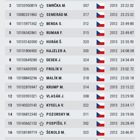
2
10133950819
SMRČKA
M.
307
2013
23:22.02
3
10082331863
SEMERÁD
M.
317
2012
23:25.32
4
10115971362
BENDA
S.
312
2012
23:49.80
5
10106542861
RUMAN
F.
315
2012
23:49.87
6
10135142000
HURÁK
Š.
320
2013
23:55.93
7
10151806903
HAJZLER
A.
303
2012
24:08.38
8
10130649280
DEDEK
J.
324
2012
24:54.49
9
10116430595
FROLÍK
V.
326
2012
25:02.72
10
10108845296
MALÍK
M.
318
2012
25:03.18
11
10132876947
KRUMP
M.
314
2013
25:15.22
12
10133951021
VLASÁK
J.
308
2012
25:29.93
13
10140520143
KYSELA
V.
322
2013
25:34.17
14
10106812340
POZORSKY
M.
311
2012
26:19.06
15
10145662153
POSPÍŠIL
F.
302
2013
26:28.49
16
10138189719
ŠENOLD
M.
323
2012
26:46.81