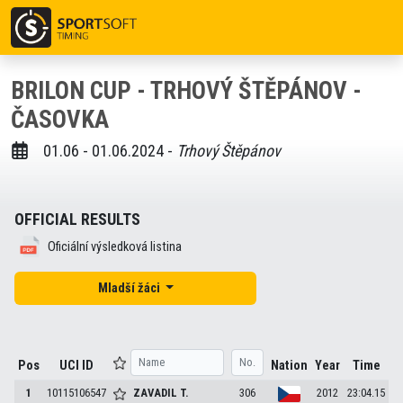
BRILON CUP - TRHOVÝ ŠTĚPÁNOV -
ČASOVKA
01.06 - 01.06.2024 -
Trhový Štěpánov
OFFICIAL RESULTS
Oficiální výsledková listina
Mladší žáci
Pos
UCI ID
Nation
Year
Time
1
10115106547
ZAVADIL
T.
306
2012
23:04.15