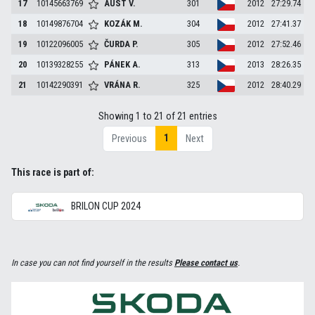
17
10145663769
AUST
V.
301
2012
27:29.74
18
10149876704
KOZÁK
M.
304
2012
27:41.37
19
10122096005
ČURDA
P.
305
2012
27:52.46
20
10139328255
PÁNEK
A.
313
2013
28:26.35
21
10142290391
VRÁNA
R.
325
2012
28:40.29
Showing 1 to 21 of 21 entries
1
Previous
Next
This race is part of:
BRILON CUP 2024
In case you can not find yourself in the results
Please contact us
.