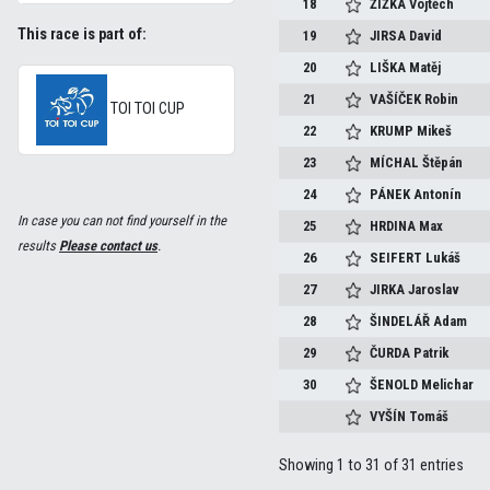
18
ŽIŽKA
Vojtěch
This race is part of:
19
JIRSA
David
20
LIŠKA
Matěj
21
VAŠÍČEK
Robin
TOI TOI CUP
22
KRUMP
Mikeš
23
MÍCHAL
Štěpán
24
PÁNEK
Antonín
In case you can not find yourself in the
25
HRDINA
Max
results
Please contact us
.
26
SEIFERT
Lukáš
27
JIRKA
Jaroslav
28
ŠINDELÁŘ
Adam
29
ČURDA
Patrik
30
ŠENOLD
Melichar
VYŠÍN
Tomáš
Showing 1 to 31 of 31 entries