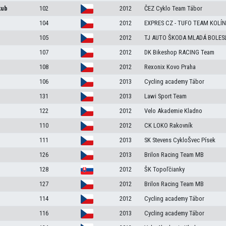
kub
102
2012
ČEZ Cyklo Team Tábor
104
2012
EXPRES CZ - TUFO TEAM KOLÍN
105
2012
TJ AUTO ŠKODA MLADÁ BOLES
107
2012
DK Bikeshop RACING Team
108
2012
Rexonix Kovo Praha
106
2013
Cycling academy Tábor
131
2013
Lawi Sport Team
122
2012
Velo Akademie Kladno
110
2012
CK LOKO Rakovník
111
2013
SK Stevens CykloŠvec Písek
126
2013
Brilon Racing Team MB
128
2012
ŠK Topoľčianky
127
2012
Brilon Racing Team MB
114
2012
Cycling academy Tábor
116
2013
Cycling academy Tábor