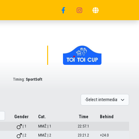
Timing:
SportSoft
Gender
Cat.
Time
Behind
| 1
MMŽ | 1
22:57.1
| 2
MMŽ | 2
23:21.2
+24.0