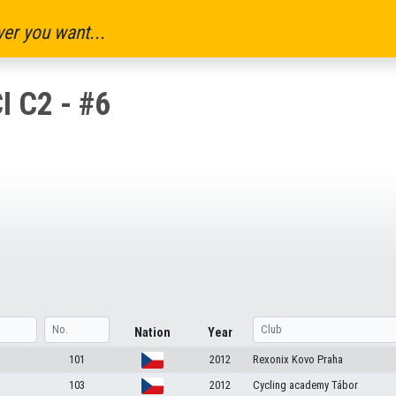
er you want...
I C2 - #6
Nation
Year
101
2012
Rexonix Kovo Praha
103
2012
Cycling academy Tábor