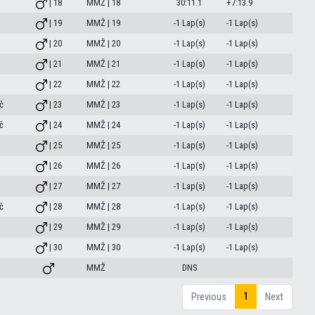
| 18
MMŽ | 18
30:11.1
+7:13.9
| 19
MMŽ | 19
-1 Lap(s)
-1 Lap(s)
| 20
MMŽ | 20
-1 Lap(s)
-1 Lap(s)
| 21
MMŽ | 21
-1 Lap(s)
-1 Lap(s)
| 22
MMŽ | 22
-1 Lap(s)
-1 Lap(s)
č
| 23
MMŽ | 23
-1 Lap(s)
-1 Lap(s)
č
| 24
MMŽ | 24
-1 Lap(s)
-1 Lap(s)
| 25
MMŽ | 25
-1 Lap(s)
-1 Lap(s)
| 26
MMŽ | 26
-1 Lap(s)
-1 Lap(s)
| 27
MMŽ | 27
-1 Lap(s)
-1 Lap(s)
č
| 28
MMŽ | 28
-1 Lap(s)
-1 Lap(s)
| 29
MMŽ | 29
-1 Lap(s)
-1 Lap(s)
| 30
MMŽ | 30
-1 Lap(s)
-1 Lap(s)
MMŽ
DNS
1
Previous
Next