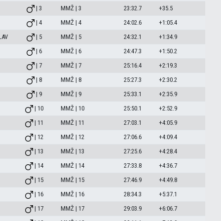
| 3
MMŽ | 3
23:32.7
+35.5
| 4
MMŽ | 4
24:02.6
+1:05.4
LAV
| 5
MMŽ | 5
24:32.1
+1:34.9
| 6
MMŽ | 6
24:47.3
+1:50.2
| 7
MMŽ | 7
25:16.4
+2:19.3
| 8
MMŽ | 8
25:27.3
+2:30.2
| 9
MMŽ | 9
25:33.1
+2:35.9
| 10
MMŽ | 10
25:50.1
+2:52.9
| 11
MMŽ | 11
27:03.1
+4:05.9
| 12
MMŽ | 12
27:06.6
+4:09.4
| 13
MMŽ | 13
27:25.6
+4:28.4
| 14
MMŽ | 14
27:33.8
+4:36.7
| 15
MMŽ | 15
27:46.9
+4:49.8
| 16
MMŽ | 16
28:34.3
+5:37.1
| 17
MMŽ | 17
29:03.9
+6:06.7