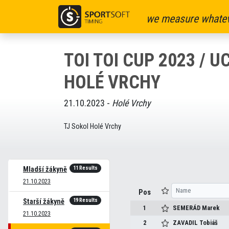
we measure whatev
TOI TOI CUP 2023 / UC
HOLÉ VRCHY
21.10.2023 -
Holé Vrchy
TJ Sokol Holé Vrchy
11 Results
Mladší žákyně
21.10.2023
Pos
19 Results
Starší žákyně
1
SEMERÁD
Marek
21.10.2023
2
ZAVADIL
Tobiáš