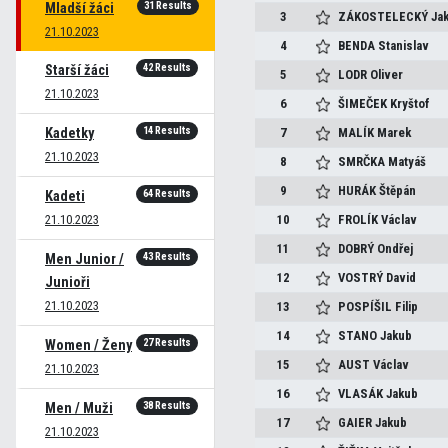
31 Results
Mladší žáci
3
ZÁKOSTELECKÝ
Ja
21.10.2023
4
BENDA
Stanislav
42 Results
Starší žáci
5
LODR
Oliver
21.10.2023
6
ŠIMEČEK
Kryštof
14 Results
Kadetky
7
MALÍK
Marek
21.10.2023
8
SMRČKA
Matyáš
9
HURÁK
Štěpán
64 Results
Kadeti
21.10.2023
10
FROLÍK
Václav
11
DOBRÝ
Ondřej
43 Results
Men Junior /
12
VOSTRÝ
David
Junioři
21.10.2023
13
POSPÍŠIL
Filip
14
STANO
Jakub
27 Results
Women / Ženy
15
AUST
Václav
21.10.2023
16
VLASÁK
Jakub
38 Results
Men / Muži
17
GAIER
Jakub
21.10.2023