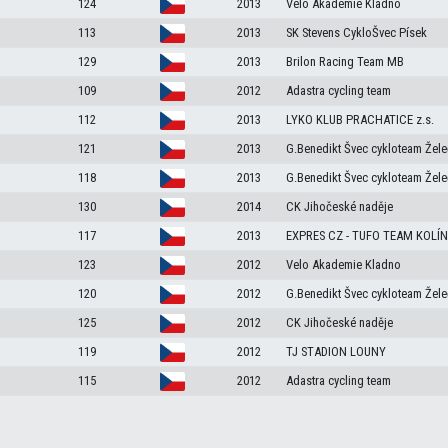
124
2013
Velo Akademie Kladno
113
2013
SK Stevens CykloŠvec Písek
129
2013
Brilon Racing Team MB
109
2012
Adastra cycling team
112
2013
LYKO KLUB PRACHATICE z.s.
121
2013
G.Benedikt Švec cykloteam Žele
118
2013
G.Benedikt Švec cykloteam Žele
130
2014
CK Jihočeské naděje
117
2013
EXPRES CZ - TUFO TEAM KOLÍN
123
2012
Velo Akademie Kladno
120
2012
G.Benedikt Švec cykloteam Žele
125
2012
CK Jihočeské naděje
119
2012
TJ STADION LOUNY
115
2012
Adastra cycling team