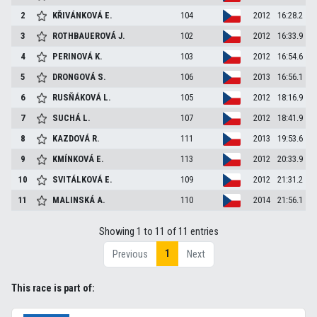
2
KŘIVÁNKOVÁ
E.
104
2012
16:28.2
3
ROTHBAUEROVÁ
J.
102
2012
16:33.9
4
PERINOVÁ
K.
103
2012
16:54.6
5
DRONGOVÁ
S.
106
2013
16:56.1
6
RUSŇÁKOVÁ
L.
105
2012
18:16.9
7
SUCHÁ
L.
107
2012
18:41.9
8
KAZDOVÁ
R.
111
2013
19:53.6
9
KMÍNKOVÁ
E.
113
2012
20:33.9
10
SVITÁLKOVÁ
E.
109
2012
21:31.2
11
MALINSKÁ
A.
110
2014
21:56.1
Showing 1 to 11 of 11 entries
1
Previous
Next
This race is part of: