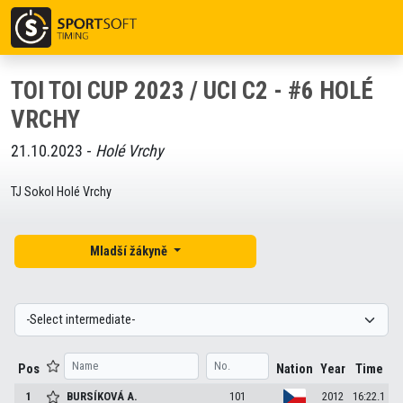
TOI TOI CUP 2023 / UCI C2 - #6 HOLÉ
VRCHY
21.10.2023 -
Holé Vrchy
TJ Sokol Holé Vrchy
Mladší žákyně
Pos
Nation
Year
Time
1
BURSÍKOVÁ
A.
101
2012
16:22.1