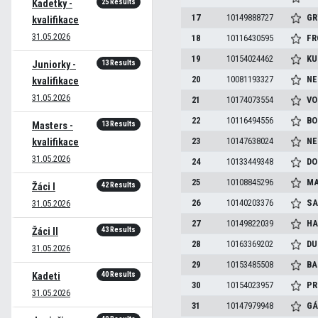
25 Results
Kadetky -
17
10149888727
GR
kvalifikace
31.05.2026
18
10116430595
FR
19
10154024462
KU
13 Results
Juniorky -
20
10081193327
NE
kvalifikace
31.05.2026
21
10174073554
VO
22
10116494556
BO
13 Results
Masters -
23
10147638024
NE
kvalifikace
31.05.2026
24
10133449348
DO
25
10108845296
MA
42 Results
Žáci I
26
10140203376
SA
31.05.2026
27
10149822039
HA
43 Results
Žáci II
28
10163369202
DU
31.05.2026
29
10153485508
BA
40 Results
Kadeti
30
10154023957
PR
31.05.2026
31
10147979948
GÁ