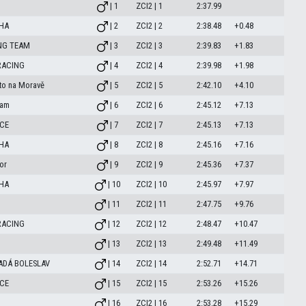
| 1
ZCI2 | 1
2:37.99
HA
| 2
ZCI2 | 2
2:38.48
+0.48
NG TEAM
| 3
ZCI2 | 3
2:39.83
+1.83
RACING
| 4
ZCI2 | 4
2:39.98
+1.98
to na Moravě
| 5
ZCI2 | 5
2:42.10
+4.10
eam
| 6
ZCI2 | 6
2:45.12
+7.13
CE
| 7
ZCI2 | 7
2:45.13
+7.13
HA
| 8
ZCI2 | 8
2:45.16
+7.16
or
| 9
ZCI2 | 9
2:45.36
+7.37
HA
| 10
ZCI2 | 10
2:45.97
+7.97
| 11
ZCI2 | 11
2:47.75
+9.76
RACING
| 12
ZCI2 | 12
2:48.47
+10.47
| 13
ZCI2 | 13
2:49.48
+11.49
ADÁ BOLESLAV
| 14
ZCI2 | 14
2:52.71
+14.71
CE
| 15
ZCI2 | 15
2:53.26
+15.26
| 16
ZCI2 | 16
2:53.28
+15.29