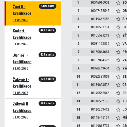
1
10046910901
BO
53 Results
Žáci II -
2
10047458545
OR
kvalifikace
3
10119462352
ŠI
31.05.2026
4
10140567734
HE
44 Results
Kadeti -
5
10105529213
ZÍ
kvalifikace
6
10081193529
VA
31.05.2026
7
10160843663
PR
42 Results
Junioři -
8
10107824372
VA
kvalifikace
9
10098243604
ZÁ
31.05.2026
10
10082331863
SE
22 Results
Žákyně I -
11
10139693522
ČE
kvalifikace
31.05.2026
12
10140568542
BR
13
10140562175
KU
28 Results
Žákyně II -
14
10120263412
LO
kvalifikace
31.05.2026
15
10145446127
MĚ
16
10149815773
GR