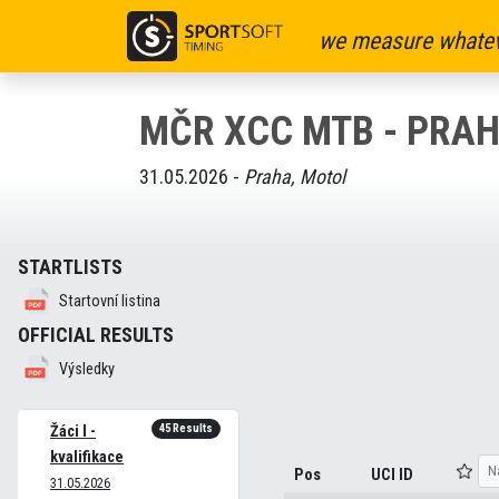
we measure whatev
MČR XCC MTB - PRAHA
31.05.2026 -
Praha, Motol
STARTLISTS
Startovní listina
OFFICIAL RESULTS
Výsledky
45 Results
Žáci I -
kvalifikace
Pos
UCI ID
31.05.2026