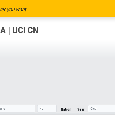
er you want...
 | UCI CN
Nation
Year