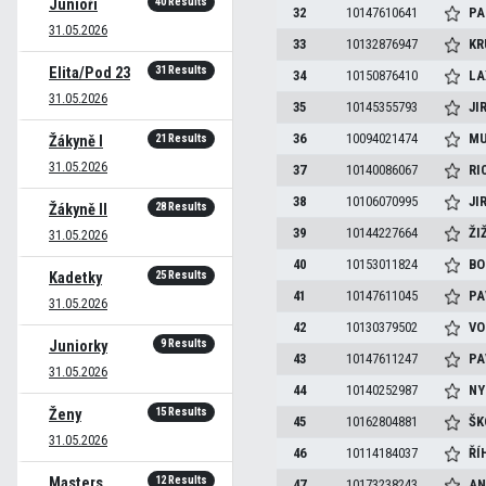
40 Results
Junioři
32
10147610641
PA
31.05.2026
33
10132876947
KR
31 Results
Elita/Pod 23
34
10150876410
LA
31.05.2026
35
10145355793
JI
36
10094021474
M
21 Results
Žákyně I
31.05.2026
37
10140086067
RI
38
10106070995
JI
28 Results
Žákyně II
39
10144227664
ŽI
31.05.2026
40
10153011824
BO
25 Results
Kadetky
41
10147611045
PA
31.05.2026
42
10130379502
VO
9 Results
Juniorky
43
10147611247
PA
31.05.2026
44
10140252987
NY
15 Results
Ženy
45
10162804881
ŠK
31.05.2026
46
10114184037
ŘÍ
12 Results
Masters
47
10173238243
AN