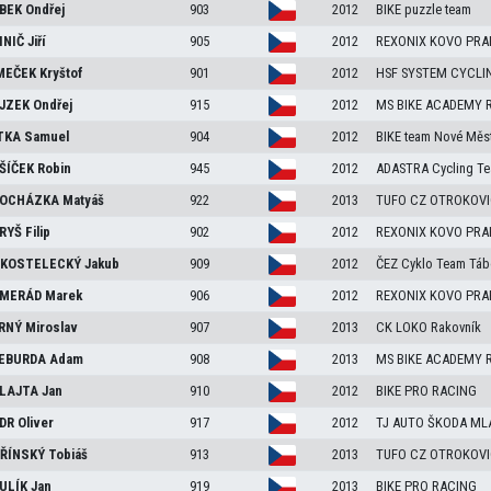
BEK
Ondřej
903
2012
BIKE puzzle team
INIČ
Jiří
905
2012
REXONIX KOVO PRA
MEČEK
Kryštof
901
2012
HSF SYSTEM CYCLI
JZEK
Ondřej
915
2012
MS BIKE ACADEMY 
TKA
Samuel
904
2012
BIKE team Nové Měs
ŠÍČEK
Robin
945
2012
ADASTRA Cycling T
OCHÁZKA
Matyáš
922
2013
TUFO CZ OTROKOVI
RYŠ
Filip
902
2012
REXONIX KOVO PRA
KOSTELECKÝ
Jakub
909
2012
ČEZ Cyklo Team Táb
MERÁD
Marek
906
2012
REXONIX KOVO PRA
RNÝ
Miroslav
907
2013
CK LOKO Rakovník
EBURDA
Adam
908
2013
MS BIKE ACADEMY 
LAJTA
Jan
910
2012
BIKE PRO RACING
DR
Oliver
917
2012
TJ AUTO ŠKODA ML
ŘÍNSKÝ
Tobiáš
913
2013
TUFO CZ OTROKOVI
ULÍK
Jan
919
2013
BIKE PRO RACING