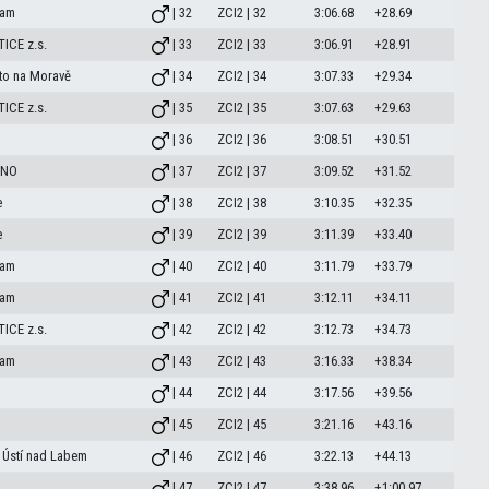
eam
| 32
ZCI2 | 32
3:06.68
+28.69
ICE z.s.
| 33
ZCI2 | 33
3:06.91
+28.91
to na Moravě
| 34
ZCI2 | 34
3:07.33
+29.34
ICE z.s.
| 35
ZCI2 | 35
3:07.63
+29.63
| 36
ZCI2 | 36
3:08.51
+30.51
PNO
| 37
ZCI2 | 37
3:09.52
+31.52
e
| 38
ZCI2 | 38
3:10.35
+32.35
e
| 39
ZCI2 | 39
3:11.39
+33.40
eam
| 40
ZCI2 | 40
3:11.79
+33.79
eam
| 41
ZCI2 | 41
3:12.11
+34.11
ICE z.s.
| 42
ZCI2 | 42
3:12.73
+34.73
eam
| 43
ZCI2 | 43
3:16.33
+38.34
| 44
ZCI2 | 44
3:17.56
+39.56
| 45
ZCI2 | 45
3:21.16
+43.16
 Ústí nad Labem
| 46
ZCI2 | 46
3:22.13
+44.13
| 47
ZCI2 | 47
3:38.96
+1:00.97