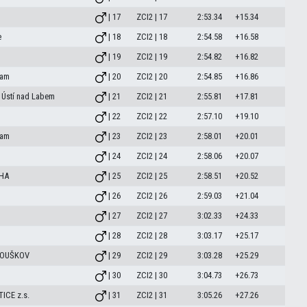
| 17
ZCI2 | 17
2:53.34
+15.34
e
| 18
ZCI2 | 18
2:54.58
+16.58
| 19
ZCI2 | 19
2:54.82
+16.82
eam
| 20
ZCI2 | 20
2:54.85
+16.86
 Ústí nad Labem
| 21
ZCI2 | 21
2:55.81
+17.81
| 22
ZCI2 | 22
2:57.10
+19.10
eam
| 23
ZCI2 | 23
2:58.01
+20.01
| 24
ZCI2 | 24
2:58.06
+20.07
HA
| 25
ZCI2 | 25
2:58.51
+20.52
| 26
ZCI2 | 26
2:59.03
+21.04
| 27
ZCI2 | 27
3:02.33
+24.33
| 28
ZCI2 | 28
3:03.17
+25.17
TOUŠKOV
| 29
ZCI2 | 29
3:03.28
+25.29
| 30
ZCI2 | 30
3:04.73
+26.73
ICE z.s.
| 31
ZCI2 | 31
3:05.26
+27.26