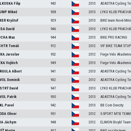
LKOSKA
Filip
943
2013
ADASTRA Cycling T
UMP
Mikeš
938
2013
LYKO KLUB PRACHAT
XER
Kryštof
929
2013
BIKE team Nové Měs
RSA
David
946
2013
LYKO KLUB PRACHAT
UCHA
Max
944
2013
BIKE PRO RACING
CHTR
Tomáš
912
2012
VIF BIKE TEAM STU
RKA
Jaroslav
952
2012
Fiege Velo Akademi
ŽKA
Vojtěch
949
2013
Fiege Velo Akademi
RGULA
Albert
941
2013
ADASTRA Cycling T
VOL
Dominik
932
2012
ADASTRA Cycling T
STRÝ
David
947
2013
LYKO KLUB PRACHAT
VOL
Patrik
930
2013
ADASTRA Cycling T
KL
Pavel
942
2013
BB Com Devcity
ODA
Oliver
951
2012
S-SPORT MTB TEAM
HA
Jáchym
948
2012
ELIMON Bicykl Team
ÝŽ
Martin
937
2012
BIKE puzzle team