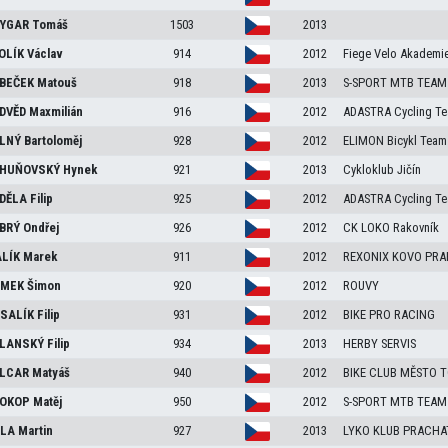
YGAR
Tomáš
1503
2013
OLÍK
Václav
914
2012
Fiege Velo Akademi
BEČEK
Matouš
918
2013
S-SPORT MTB TEAM
DVĚD
Maxmilián
916
2012
ADASTRA Cycling T
LNÝ
Bartoloměj
928
2012
ELIMON Bicykl Team
HUŇOVSKÝ
Hynek
921
2013
Cykloklub Jičín
DĚLA
Filip
925
2012
ADASTRA Cycling T
BRÝ
Ondřej
926
2012
CK LOKO Rakovník
LÍK
Marek
911
2012
REXONIX KOVO PRA
MEK
Šimon
920
2012
ROUVY
SALÍK
Filip
931
2012
BIKE PRO RACING
LANSKÝ
Filip
934
2013
HERBY SERVIS
LCAR
Matyáš
940
2012
BIKE CLUB MĚSTO 
OKOP
Matěj
950
2012
S-SPORT MTB TEAM
LA
Martin
927
2013
LYKO KLUB PRACHAT