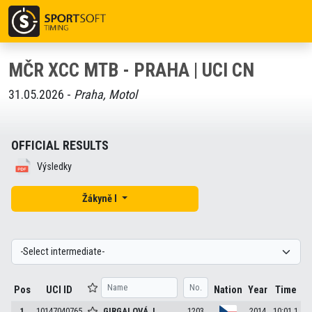
MČR XCC MTB - PRAHA | UCI CN
31.05.2026 -
Praha, Motol
OFFICIAL RESULTS
Výsledky
Žákyně I
Pos
UCI ID
Nation
Year
Time
1
10147040765
GIRGALOVÁ
J.
1203
2014
10:01.1