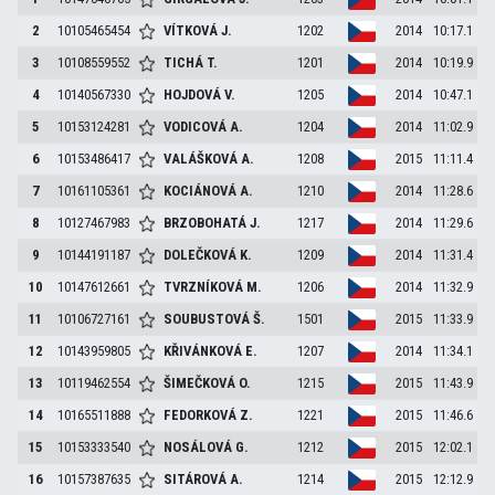
2
10105465454
VÍTKOVÁ
J.
1202
2014
10:17.1
3
10108559552
TICHÁ
T.
1201
2014
10:19.9
4
10140567330
HOJDOVÁ
V.
1205
2014
10:47.1
5
10153124281
VODICOVÁ
A.
1204
2014
11:02.9
6
10153486417
VALÁŠKOVÁ
A.
1208
2015
11:11.4
7
10161105361
KOCIÁNOVÁ
A.
1210
2014
11:28.6
8
10127467983
BRZOBOHATÁ
J.
1217
2014
11:29.6
9
10144191187
DOLEČKOVÁ
K.
1209
2014
11:31.4
10
10147612661
TVRZNÍKOVÁ
M.
1206
2014
11:32.9
11
10106727161
SOUBUSTOVÁ
Š.
1501
2015
11:33.9
12
10143959805
KŘIVÁNKOVÁ
E.
1207
2014
11:34.1
13
10119462554
ŠIMEČKOVÁ
O.
1215
2015
11:43.9
14
10165511888
FEDORKOVÁ
Z.
1221
2015
11:46.6
15
10153333540
NOSÁLOVÁ
G.
1212
2015
12:02.1
16
10157387635
SITÁROVÁ
A.
1214
2015
12:12.9