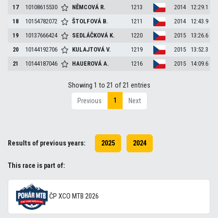
17
10108615530
NĚMCOVÁ
R.
1213
2014
12:29.1
18
10154782072
ŠTOLFOVÁ
B.
1211
2014
12:43.9
19
10137666424
SEDLÁČKOVÁ
K.
1220
2015
13:26.6
20
10144192706
KULAJTOVÁ
V.
1219
2015
13:52.3
21
10144187046
HAUEROVÁ
A.
1216
2015
14:09.6
Showing 1 to 21 of 21 entries
1
Previous
Next
Results of previous years:
2025
2024
This race is part of:
ČP XCO MTB 2026