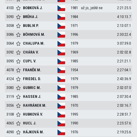
4103
BOBKOVÁ
J.
1981
už jo, ještě ne
2:21:25.5
3093
BRŮHA
J.
1984
4:10:13.7
3058
BUBLIK
P.
1971
2:13:07.1
3086
BÖHMOVÁ
M.
1996
2:30:22.4
3064
CHALUPA
M.
1979
3:07:39.0
3092
CHÁRA
V.
1969
2:02:02.8
3095
CUPL
V.
1985
2:21:21.1
4078
FRANĚK
M.
1954
2:27:04.1
4124
FRIEDEL
D.
1979
2:43:36.9
3083
GUBRIC
M.
1979
2:02:07.0
3119
HASSEN
J.
1985
2:07:30.4
3056
HAVRÁNEK
M.
1970
2:03:16.7
3108
HUBKOVÁ
V.
1995
2:28:51.7
4065
HUCL
J.
1990
2:25:57.6
4090
HÁJKOVÁ
M.
1976
2:19:25.6