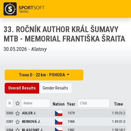
33. ROČNÍK AUTHOR KRÁL ŠUMAVY
MTB - MEMORIAL FRANTIŠKA ŠRAITA
30.05.2026 -
Klatovy
Trasa D - 22 km - POHODA
Overall Results
Gender Results
Nation
Year
Time
3060
ADLER
J.
1979
1:59:23.2
3087
BERKOVÁ
J.
1984
1:49:01.0
3084
BLASCHKE
J.
1982
1:58:18.2