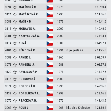
3094
MALÍNSKÝ
M.
1976
1:35:03.4
3124
MATĚJKOVÁ
K.
1995
1:31:46.6
3088
MAŠEK
M.
1979
1:49:41.5
3112
MORAVEK
A.
2009
1:40:48.9
3081
NAMYSLOVÁ
A.
2000
1:33:34.1
3114
NOVÁ
T.
1983
1:54:07.1
4104
NĚMCOVÁ
R.
1994
už jo, ještě ne
2:21:25.6
3082
PANEK
J.
1960
2:02:09.7
3072
PANGERL
J.
1981
2:02:57.2
4120
PAVLICOVÁ
P.
1973
2:43:37.5
3115
PETROVSKÝ
T.
2000
1:32:44.6
3074
PONOCNÁ
K.
1995
1:49:06.0
3132
POPELÍKOVÁ
L.
1993
2:32:16.8
3075
PTÁČKOVÁ
H.
1976
1:43:43.9
3067
ROUB
L.
1965
Bike club Kralovice
1:21:58.4