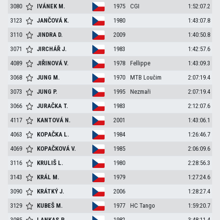
3080
IVÁNEK
M.
1975
CGI
1:52:07.2
3123
JANČOVÁ
K.
1980
1:43:07.8
3110
JINDRA
D.
2009
1:40:50.8
3071
JIRCHÁŘ
J.
1983
1:42:57.6
4089
JIŘINOVÁ
V.
1978
Fellippe
1:43:09.3
3068
JUNG
M.
1970
MTB Loučim
2:07:19.4
3073
JUNG
P.
1995
Nezmaři
2:07:19.4
3066
JURAČKA
T.
1983
2:12:07.6
4117
KANTOVÁ
N.
2001
1:43:06.1
4063
KOPAČKA
L.
1984
1:26:46.7
4069
KOPAČKOVÁ
V.
1985
2:06:09.6
3116
KRULIŠ
L.
1980
2:28:56.3
3143
KRÁL
M.
1979
1:27:24.6
3090
KRÁTKÝ
J.
2006
1:28:27.4
3129
KUBEŠ
M.
1977
HC Tango
1:59:20.7
3085
LANKAS
P.
1982
3:48:11.4