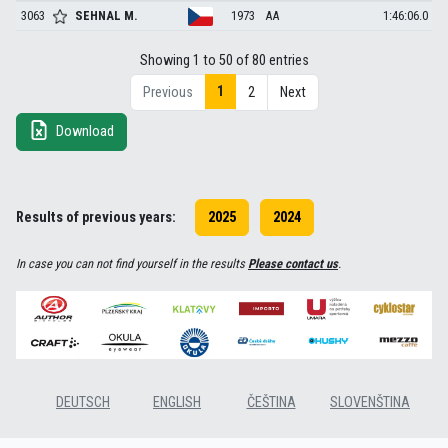
3063
SEHNAL
M.
1973
AA
1:46:06.0
Showing 1 to 50 of 80 entries
1
Previous
2
Next
Download
Results of previous years:
2025
2024
In case you can not find yourself in the results
Please contact us
.
DEUTSCH
ENGLISH
ČEŠTINA
SLOVENŠTINA