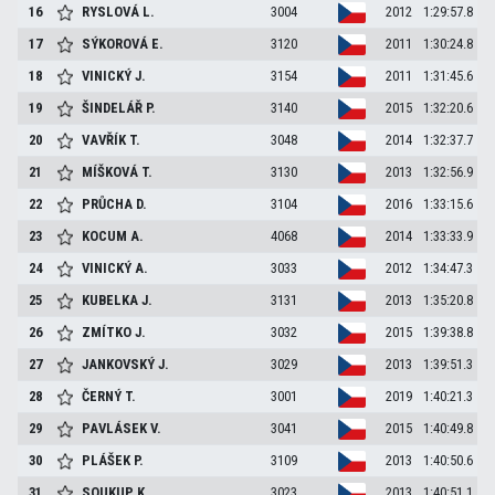
16
RYSLOVÁ
L.
3004
2012
1:29:57.8
17
SÝKOROVÁ
E.
3120
2011
1:30:24.8
18
VINICKÝ
J.
3154
2011
1:31:45.6
19
ŠINDELÁŘ
P.
3140
2015
1:32:20.6
20
VAVŘÍK
T.
3048
2014
1:32:37.7
21
MÍŠKOVÁ
T.
3130
2013
1:32:56.9
22
PRŮCHA
D.
3104
2016
1:33:15.6
23
KOCUM
A.
4068
2014
1:33:33.9
24
VINICKÝ
A.
3033
2012
1:34:47.3
25
KUBELKA
J.
3131
2013
1:35:20.8
26
ZMÍTKO
J.
3032
2015
1:39:38.8
27
JANKOVSKÝ
J.
3029
2013
1:39:51.3
28
ČERNÝ
T.
3001
2019
1:40:21.3
29
PAVLÁSEK
V.
3041
2015
1:40:49.8
30
PLÁŠEK
P.
3109
2013
1:40:50.6
31
SOUKUP
K.
3023
2013
1:40:51.1