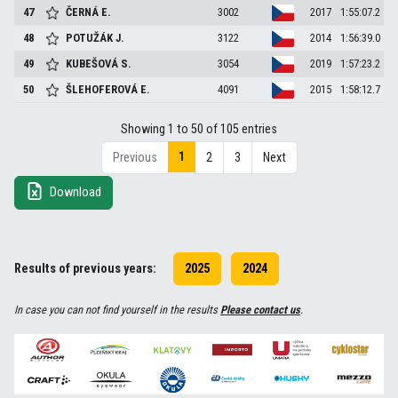
47
ČERNÁ
E.
3002
2017
1:55:07.2
48
POTUŽÁK
J.
3122
2014
1:56:39.0
49
KUBEŠOVÁ
S.
3054
2019
1:57:23.2
50
ŠLEHOFEROVÁ
E.
4091
2015
1:58:12.7
Showing 1 to 50 of 105 entries
1
Previous
2
3
Next
Download
Results of previous years:
2025
2024
In case you can not find yourself in the results
Please contact us
.