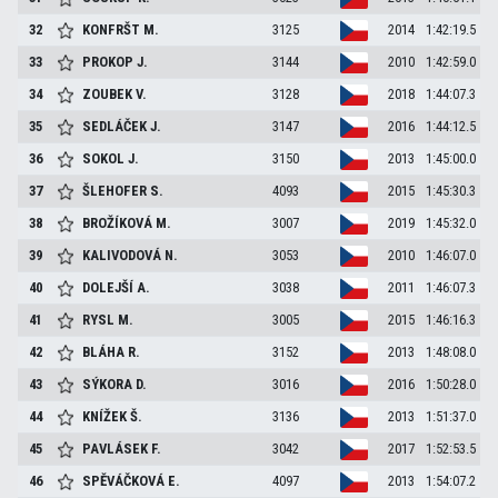
32
KONFRŠT
M.
3125
2014
1:42:19.5
33
PROKOP
J.
3144
2010
1:42:59.0
34
ZOUBEK
V.
3128
2018
1:44:07.3
35
SEDLÁČEK
J.
3147
2016
1:44:12.5
36
SOKOL
J.
3150
2013
1:45:00.0
37
ŠLEHOFER
S.
4093
2015
1:45:30.3
38
BROŽÍKOVÁ
M.
3007
2019
1:45:32.0
39
KALIVODOVÁ
N.
3053
2010
1:46:07.0
40
DOLEJŠÍ
A.
3038
2011
1:46:07.3
41
RYSL
M.
3005
2015
1:46:16.3
42
BLÁHA
R.
3152
2013
1:48:08.0
43
SÝKORA
D.
3016
2016
1:50:28.0
44
KNÍŽEK
Š.
3136
2013
1:51:37.0
45
PAVLÁSEK
F.
3042
2017
1:52:53.5
46
SPĚVÁČKOVÁ
E.
4097
2013
1:54:07.2