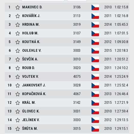
1
MAKOVEC
D.
3106
2010
1:02:15.8
2
KOVÁŘÍK
J.
3113
2011
1:02:16.8
3
HRDINA
M.
3019
2014
1:05:45.3
4
HOLUB
M.
3107
2011
1:07:01.5
5
KOUTNÁ
K.
3149
2012
1:09:30.8
6
OULEHLE
V.
3003
2015
1:20:18.3
7
ŠEVČÍK
A.
3010
2011
1:20:51.2
8
ROUB
D.
3020
2011
1:24:10.2
9
VOJTEK
V.
4075
2014
1:25:24.9
10
JANKOVSKÝ
J.
3028
2011
1:25:52.4
11
KOPAČKOVÁ
K.
4067
2013
1:26:46.4
12
KRÁL
M.
3142
2015
1:27:21.9
13
ÚLOVEC
K.
3031
2010
1:27:59.4
14
JELÍNEK
V.
3030
2012
1:29:13.5
15
ŠRŮTA
M.
3015
2010
1:29:15.1