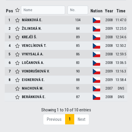
Pos
Nation
Year
Time
1
MÁNKOVÁ
E.
104
2008
11:47.0
2
ŽILINSKÁ
N.
84
2009
12:25.0
3
KREJČÍ
Š.
89
2008
12:34.6
4
VENCLÍKOVÁ
T.
85
2008
12:50.2
5
VYKYSALÁ
A.
86
2008
12:59.5
6
LUČANOVÁ
A.
83
2008
13:06.5
7
VONDRUŠKOVÁ
V.
90
2009
13:16.3
8
EIGNEROVÁ
E.
88
2009
13:58.4
MACHOVÁ
M.
91
2007
DNS
BERÁNKOVÁ
E.
87
2008
DNS
Showing 1 to 10 of 10 entries
1
Previous
Next