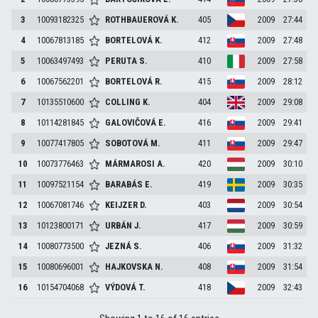
3
10093182325
ROTHBAUEROVÁ
K.
405
2009
27:44
4
10067813185
BORTELOVÁ
K.
412
2009
27:48
5
10063497493
PERUTA
S.
410
2009
27:58
6
10067562201
BORTELOVÁ
R.
415
2009
28:12
7
10135510600
COLLING
K.
404
2009
29:08
8
10114281845
GALOVIČOVÁ
E.
416
2009
29:41
9
10077417805
SOBOTOVÁ
M.
411
2009
29:47
10
10073776463
MÁRMAROSI
A.
420
2009
30:10
11
10097521154
BARABÁS
E.
419
2009
30:35
12
10067081746
KEIJZER
D.
403
2009
30:54
13
10123800171
URBÁN
J.
417
2009
30:59
14
10080773500
JEZNÁ
S.
406
2009
31:32
15
10080696001
HAJKOVSKA
N.
408
2009
31:54
16
10154704068
VÝDOVÁ
T.
418
2009
32:43