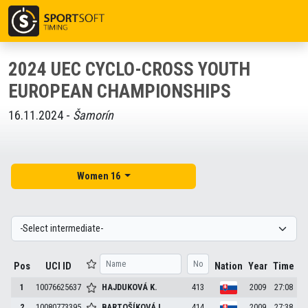
2024 UEC CYCLO-CROSS YOUTH
EUROPEAN CHAMPIONSHIPS
16.11.2024 -
Šamorín
Women 16
Pos
UCI ID
Nation
Year
Time
1
10076625637
HAJDUKOVÁ
K.
413
2009
27:08
2
10080773395
BARTOŠÍKOVÁ
L.
414
2009
27:38