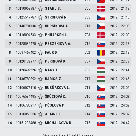
3
10110958987
STAHL
S.
705
2012
21:18
4
10125547787
ŠTROFOVÁ
N.
708
2012
21:48
5
10140781336
BURSÍKOVÁ
A.
713
2012
22:08
6
10116094533
PHILIPSEN
L.
703
2012
22:09
7
10128534478
PESZEKIOVÁ
A.
716
2012
22:18
8
10097467402
FAUR
D.
702
2012
22:18
9
10120172977
PERINOVÁ
K.
707
2012
22:33
10
10126492226
NAGY
T.
709
2012
22:41
11
10136780892
BABICS
Z.
717
2012
22:46
12
10106072110
RUSŇÁKOVÁ
L.
711
2012
23:05
13
10076534495
ŠKÚCIOVÁ
D.
710
2012
24:02
14
10106780917
PČOLOVÁ
P.
712
2012
24:52
15
10116058056
ALAINE
L.
714
2012
25:07
16
10151233488
MICHALCOVÁ
N.
715
2012
26:47