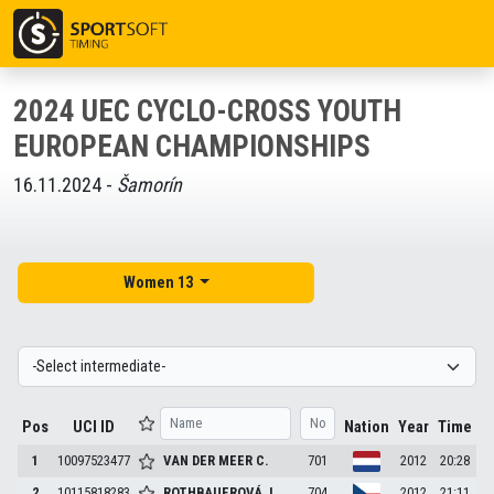
2024 UEC CYCLO-CROSS YOUTH
EUROPEAN CHAMPIONSHIPS
16.11.2024 -
Šamorín
Women 13
Pos
UCI ID
Nation
Year
Time
1
10097523477
VAN DER MEER
C.
701
2012
20:28
2
10115818283
ROTHBAUEROVÁ
J.
704
2012
21:11