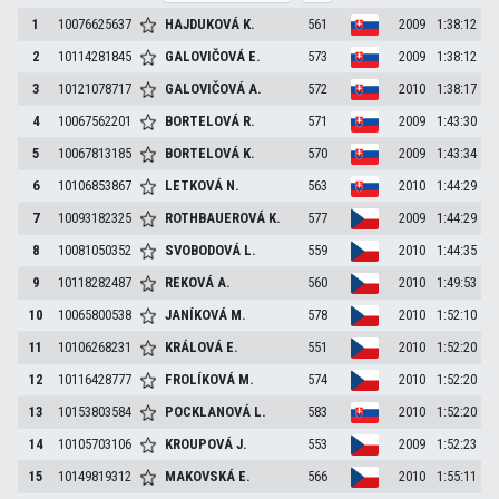
1
10076625637
HAJDUKOVÁ
K.
561
2009
1:38:12
2
10114281845
GALOVIČOVÁ
E.
573
2009
1:38:12
3
10121078717
GALOVIČOVÁ
A.
572
2010
1:38:17
4
10067562201
BORTELOVÁ
R.
571
2009
1:43:30
5
10067813185
BORTELOVÁ
K.
570
2009
1:43:34
6
10106853867
LETKOVÁ
N.
563
2010
1:44:29
7
10093182325
ROTHBAUEROVÁ
K.
577
2009
1:44:29
8
10081050352
SVOBODOVÁ
L.
559
2010
1:44:35
9
10118282487
REKOVÁ
A.
560
2010
1:49:53
10
10065800538
JANÍKOVÁ
M.
578
2010
1:52:10
11
10106268231
KRÁLOVÁ
E.
551
2010
1:52:20
12
10116428777
FROLÍKOVÁ
M.
574
2010
1:52:20
13
10153803584
POCKLANOVÁ
L.
583
2010
1:52:20
14
10105703106
KROUPOVÁ
J.
553
2009
1:52:23
15
10149819312
MAKOVSKÁ
E.
566
2010
1:55:11