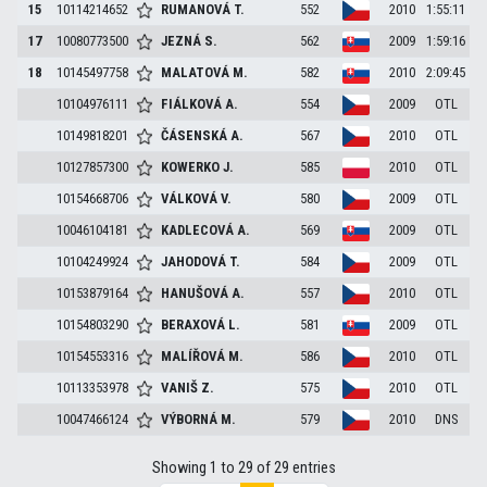
15
10114214652
RUMANOVÁ
T.
552
2010
1:55:11
17
10080773500
JEZNÁ
S.
562
2009
1:59:16
18
10145497758
MALATOVÁ
M.
582
2010
2:09:45
10104976111
FIÁLKOVÁ
A.
554
2009
OTL
10149818201
ČÁSENSKÁ
A.
567
2010
OTL
10127857300
KOWERKO
J.
585
2010
OTL
10154668706
VÁLKOVÁ
V.
580
2009
OTL
10046104181
KADLECOVÁ
A.
569
2009
OTL
10104249924
JAHODOVÁ
T.
584
2009
OTL
10153879164
HANUŠOVÁ
A.
557
2010
OTL
10154803290
BERAXOVÁ
L.
581
2009
OTL
10154553316
MALÍŘOVÁ
M.
586
2010
OTL
10113353978
VANIŠ
Z.
575
2010
OTL
10047466124
VÝBORNÁ
M.
579
2010
DNS
Showing 1 to 29 of 29 entries